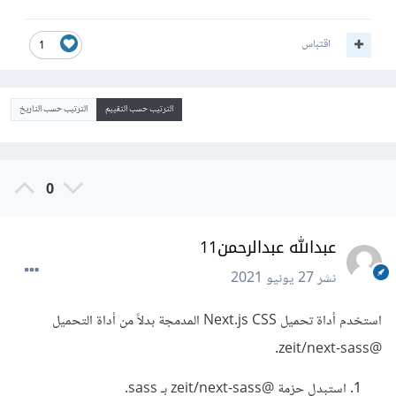
اقتباس
1
الترتيب حسب التقييم
الترتيب حسب التاريخ
0
عبدالله عبدالرحمن11
نشر
27 يونيو 2021
استخدم أداة تحميل Next.js CSS المدمجة بدلاً من أداة التحميل
@zeit/next-sass.
استبدل حزمة @zeit/next-sass بـ sass.