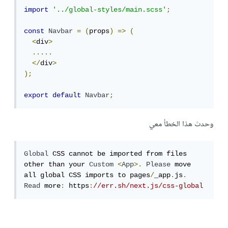
import
'../global-styles/main.scss'
;
const
Navbar
=
(
props
)
=>
(
<
div
>
.....
</
div
>
);
export
default
Navbar
;
وحدث هذا الخطأ معي
Global
 CSS cannot be imported from files 
other than your 
Custom
<
App
>.
Please
 move 
all global CSS imports to pages
/
_app
.
js
.
Read
 more
:
 https
:
//err.sh/next.js/css-global