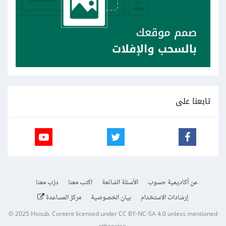
تابعنا على
عن أكاديمية حسوب
الأسئلة الشائعة
اكتب معنا
درّب معنا
إرشادات الاستخدام
بيان الخصوصية
مركز المساعدة
© 2025
Hsoub
.
Content licensed under
CC BY-NC-SA 4.0
unless mentioned