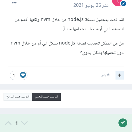
نشر
26 يونيو 2021
لقد قمت بتحميل نسخة node.js من خلال nvm ولكنها أقدم من
النسخة التي أرغب باستخدامها حالياً.
هل من الممكن تحديث نسخة node.js بشكل آلي أو من خلال nvm
دون تحميلها بشكل يدوي؟
اقتباس
1
الترتيب حسب التقييم
الترتيب حسب التاريخ
1