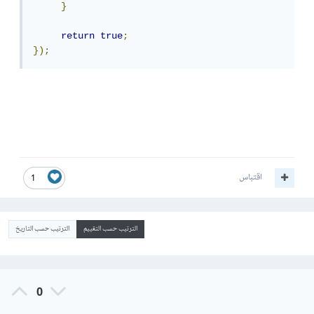
}
return
true
;
});
اقتباس
1
الترتيب حسب التقييم
الترتيب حسب التاريخ
0