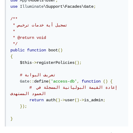
use
App
\Models\User
;
use
Illuminate
\Support\Facades\Gate
;
/**

 * تسجيل أية خدمات ترخيص

 *

 * @return void

 */
public
function
 boot
()
{
    $this
->
registerPolicies
();
# تعريف البوابة
Gate
::
define
(
'access-db'
,
function
()
{
# إعادة القيمة البوليانية المسجلة في 
العمود المستهدف
return
 auth
()->
user
()->
is_admin
;
});
}