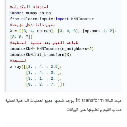
#استدعاء المكتبات
import
 numpy 
as
from
 sklearn
.
impute 
import
KNNImputer
#تعين داتا دخل مزيفة
X 
=
[[
3
,
4
,
 np
.
nan
],
[
3
,
4
,
3
],
[
np
.
nan
,
1
,
2
],
[
8
,
8
,
7
]]
#طباعة القيم بعد عملية التنظيف
imputerKNN
=
KNNImputer
(
n_neighbors
=
2
)
imputerKNN
.
fit_transform
(
X
)
#النتيجة
array
([[
3.
,
4.
,
2.5
],
[
3.
,
4.
,
3.
],
[
3.
,
1.
,
2.
],
[
8.
,
8.
,
7.
]])
حيث الدالة fit_transform يوجد ضمنها جميع العمليات الداخلية لعملية
حساب القيم و تطبيقها على البيانات.