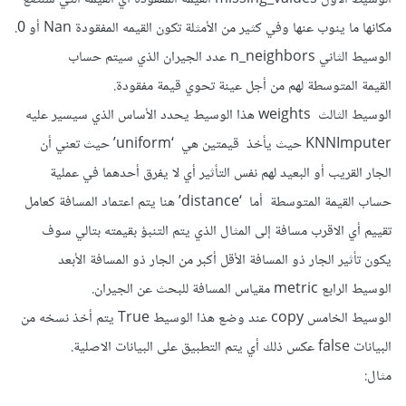
مكانها ما ينوب عنها وفي كثير من الأمثلة تكون القيمه المفقودة Nan أو 0.
الوسيط الثاني n_neighbors عدد الجيران الذي سيتم حساب
القيمة المتوسطة لهم من أجل عينة تحوي قيمة مفقودة.
الوسيط الثالث weights هذا الوسيط يحدد الأساس الذي سيسير عليه
KNNImputer حيث يأخذ قيمتين هي ‘uniform’ حيث تعني أن
الجار القريب أو البعيد لهم نفس التأثير أي لا يفرق أحدهما في عملية
حساب القيمة المتوسطة أما ‘distance’ هنا يتم اعتماد المسافة كعامل
تقييم أي الاقرب مسافة إلى المثال الذي يتم التنبؤ بقيمته بتالي سوف
يكون تأثير الجار ذو المسافة الأقل أكبر من الجار ذو المسافة الأبعد
الوسيط الرابع metric مقياس المسافة للبحث عن الجيران.
الوسيط الخامس copy عند وضع هذا الوسيط True يتم أخذ نسخه من
البيانات false عكس ذلك أي يتم التطبيق على البيانات الاصلية.
مثال: