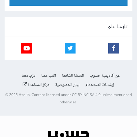
تابعنا على
عن أكاديمية حسوب
الأسئلة الشائعة
اكتب معنا
درّب معنا
إرشادات الاستخدام
بيان الخصوصية
مركز المساعدة
© 2025
Hsoub
.
Content licensed under
CC BY-NC-SA 4.0
unless mentioned
otherwise.