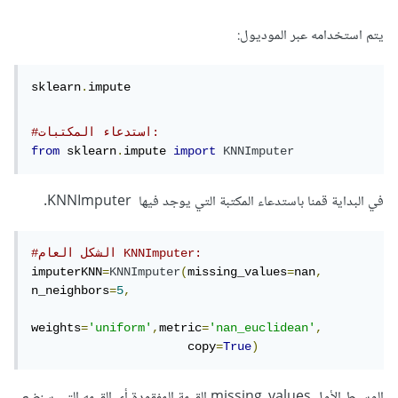
يتم استخدامه عبر الموديول:
sklearn
.
impute
#استدعاء المكتبات:
from
 sklearn
.
impute 
import
KNNImputer
في البداية قمنا باستدعاء المكتبة التي يوجد فيها KNNImputer.
#الشكل العام KNNImputer:
imputerKNN
=
KNNImputer
(
missing_values
=
nan
,
n_neighbors
=
5
,
weights
=
'uniform'
,
metric
=
'nan_euclidean'
,
                      copy
=
True
)
الوسيط الأول missing_values القيمة المفقودة أي القيمه التي سنضع