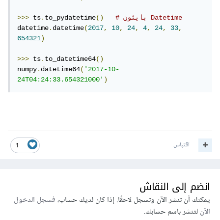
# بايثون Datetime
()
to_pydatetime
.
 ts
>>>
datetime
.
datetime
(
2017
,
10
,
24
,
4
,
24
,
33
,
654321
)
>>>
 ts
.
to_datetime64
()
numpy
.
datetime64
(
'2017-10-
24T04:24:33.654321000'
)
اقتباس
1
انضم إلى النقاش
يمكنك أن تنشر الآن وتسجل لاحقًا. إذا كان لديك حساب،
فسجل الدخول
الآن
لتنشر باسم حسابك.