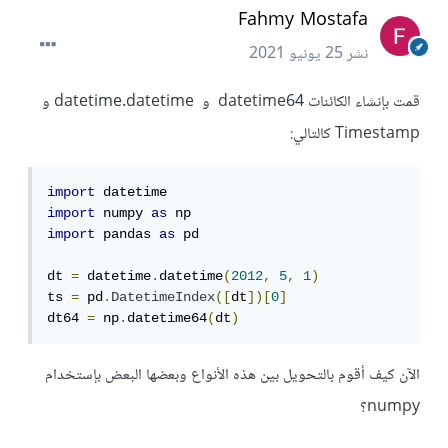
Fahmy Mostafa
نشر
25 يونيو 2021
قمت بإنشاء الكائنات datetime64 و datetime.datetime و
Timestamp كالتالي:
import
import
 numpy 
as
import
 pandas 
as
 pd

dt 
=
 datetime
.
datetime
(
2012
,
5
,
1
)
ts 
=
 pd
.
DatetimeIndex
([
dt
])[
0
]
dt64 
=
 np
.
datetime64
(
dt
)
الآن كيف أقوم بالتحويل بين هذه الأنواع وبعضها البعض بإستخدام
numpy؟