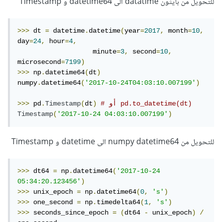
للتحويل من بايثون datatime الى datetime64 و Timestamp
>>>
 dt 
=
 datetime
.
datetime
(
year
=
2017
,
 month
=
10
,
day
=
24
,
 hour
=
4
,
                   minute
=
3
,
 second
=
10
,
microsecond
=
7199
)
>>>
 np
.
datetime64
(
dt
)
numpy
.
datetime64
(
'2017-10-24T04:03:10.007199'
)
# أو pd.to_datetime(dt)
)
dt
(
Timestamp
.
 pd
>>>
Timestamp
(
'2017-10-24 04:03:10.007199'
)
للتحويل من numpy datetime64 الى datetime و Timestamp
>>>
 dt64 
=
 np
.
datetime64
(
'2017-10-24 
05:34:20.123456'
)
>>>
 unix_epoch 
=
 np
.
datetime64
(
0
,
's'
)
>>>
 one_second 
=
 np
.
timedelta64
(
1
,
's'
)
>>>
 seconds_since_epoch 
=
(
dt64 
-
 unix_epoch
)
/