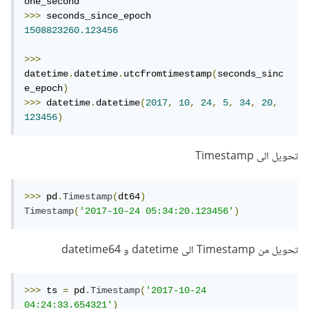
>>>
1508823260.123456
>>>
datetime
.
datetime
.
utcfromtimestamp
(
seconds_sinc
e_epoch
)
>>>
 datetime
.
datetime
(
2017
,
10
,
24
,
5
,
34
,
20
,
123456
)
تحويل الى Timestamp
>>>
 pd
.
Timestamp
(
dt64
)
Timestamp
(
'2017-10-24 05:34:20.123456'
)
تحويل من Timestamp الى datetime و datetime64
>>>
 ts 
=
 pd
.
Timestamp
(
'2017-10-24 
04:24:33.654321'
)