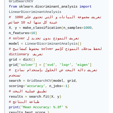
GridSearchCV
from
 sklearn
.
discriminant_analysis 
import
LinearDiscriminantAnalysis
# تعريف مجموعة البيانات و التي تحتوي على 1000 
عينة كل منها له 10 خصائص
X
,
 y 
=
 make_classification
(
n_samples
=
1000
,
n_features
=
10
)
# solver تعريف النموذج بدون تحديد ل
model 
=
LinearDiscriminantAnalysis
()
# محفوظ كمفاتيح solver لحفظ مدخلات النموذج كإسم 
dictionary  تعريف
grid 
=
 dict
()
grid
[
'solver'
]
=
[
'svd'
,
'lsqr'
,
'eigen'
]
# تعريف دالة البحث عن الحلول بإستخدام نماذج 
تستخدم 
search 
=
GridSearchCV
(
model
,
 grid
,
scoring
=
'accuracy'
,
 n_jobs
=-
1
)
# تطبيق عملية البحث
results 
=
 search
.
fit
(
X
,
 y
)
# طباعة النتائج
print
(
'Mean Accuracy: %.3f'
%
results
.
best_score_
)