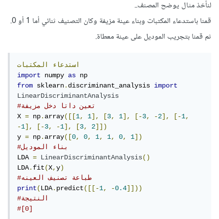
لنأخذ مثال يوضح المصنف..
قمنا باستدعاء المكتبات وبناء عينة مزيفة وكان التصنيف ثنائي أما 1 أو 0.
ثم قمنا بتجريب الموديل على عينة معطاة.
استدعاء
المكتبات
import
 numpy 
as
from
 sklearn
.
discriminant_analysis 
import
LinearDiscriminantAnalysis
#تعين داتا دخل مزيفة
X 
=
 np
.
array
([[
1
,
1
],
[
3
,
1
],
[-
3
,
-
2
],
[-
1
,
-
1
],
[-
3
,
-
1
],
[
3
,
2
]])
y 
=
 np
.
array
([
0
,
0
,
1
,
1
,
0
,
1
])
#بناء الموديل
LDA 
=
LinearDiscriminantAnalysis
()
LDA
.
fit
(
X
,
y
)
#طباعة تصنيف العينه
print
(
LDA
.
predict
([[-
1
,
-
0.4
]]))
#النتيجة
#[0]