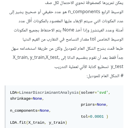
يمكن تمريرها كمصفوفة تحوي الاحتمال لكل صف
الوسيط الرابع n_components هو عدد حقيقي أو صحيح يشير إلى
عدد المكونات التي سيتم الإبقاء عليها المقصود بالمكونات أٌقل عدد
أمثلة وعدد الفيتشرز وإذا أخذ None يتم الاحتفاظ بجميع المكونات
الوسيط الخامس tol مقدار التسامح في التقارب من القيم الدنيا
طبعا قمت بشرح الشكل العام للموديل ولكن عن طريقة استخدامه سهل
جداً فقط بعد أن تقوم بتقسيم الداتا إلى X_train, y_train,X_test,
y_test تسطيع كتابة الأتي لعملية التدريب
# الشكل العام للموديل:
LDA
=
LinearDiscriminantAnalysis
(
solver
=
'svd'
,
shrinkage
=
None
,
                               priors
=
None
,
n_components
=
None
,
                               tol
=
0.0001
)
LDA
.
fit
(
X_train
,
 y_train
)