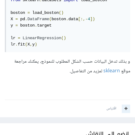
from
 sklearn
.
datasets 
import
 load_boston

boston 
=
 load_boston
()
X 
=
 pd
.
DataFrame
(
boston
.
data
[:,-
4
])
y 
=
 boston
.
target

lr 
=
LinearRegression
()
lr
.
fit
(
X
,
y
)
و بذلك تدخل البيانات حسب الشكل المطلوب للنموذج، يمكنك مراجعة
موقع
sklearn
لمزيد من التفاصيل.
اقتباس
انضم إلى النقاش