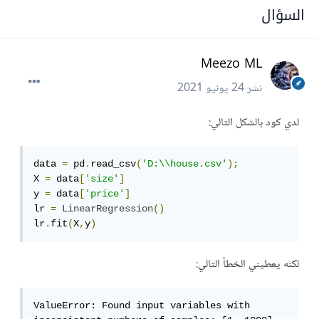
السؤال
Meezo ML
نشر
24 يونيو 2021
لدي كود بالشكل التالي:
data 
=
 pd
.
read_csv
(
'D:\\house.csv'
);
X 
=
 data
[
'size'
]
y 
=
 data
[
'price'
]
lr 
=
LinearRegression
()
lr
.
fit
(
X
,
y
)
لكنه يعطيني الخطأ التالي:
ValueError: Found input variables with 