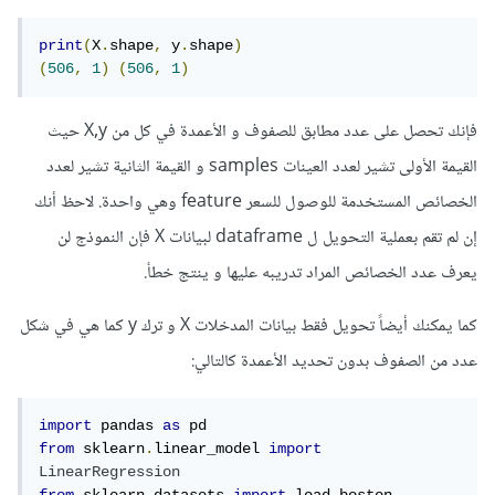
print
(
X
.
shape
,
 y
.
shape
)
(
506
,
1
)
(
506
,
1
)
فإنك تحصل على عدد مطابق للصفوف و الأعمدة في كل من X,y حيث
القيمة الأولى تشير لعدد العينات samples و القيمة الثانية تشير لعدد
الخصائص المستخدمة للوصول للسعر feature وهي واحدة. لاحظ أنك
إن لم تقم بعملية التحويل ل dataframe لبيانات X فإن النموذج لن
يعرف عدد الخصائص المراد تدريبه عليها و ينتج خطأ.
كما يمكنك أيضاً تحويل فقط بيانات المدخلات X و ترك y كما هي في شكل
عدد من الصفوف بدون تحديد الأعمدة كالتالي:
import
 pandas 
as
from
 sklearn
.
linear_model 
import
LinearRegression