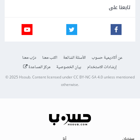
تابعنا على
عن أكاديمية حسوب
الأسئلة الشائعة
اكتب معنا
درّب معنا
إرشادات الاستخدام
بيان الخصوصية
مركز المساعدة
© 2025
Hsoub
.
Content licensed under
CC BY-NC-SA 4.0
unless mentioned
otherwise.