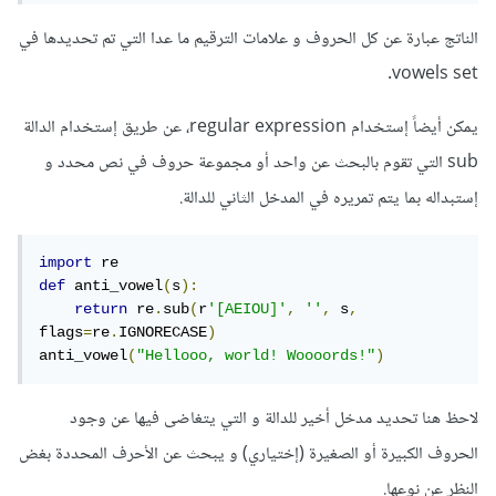
الناتج عبارة عن كل الحروف و علامات الترقيم ما عدا التي تم تحديدها في
vowels set.
يمكن أيضاً إستخدام regular expression، عن طريق إستخدام الدالة
sub التي تقوم بالبحث عن واحد أو مجموعة حروف في نص محدد و
إستبداله بما يتم تمريره في المدخل الثاني للدالة.
import
def
 anti_vowel
(
s
):
return
 re
.
sub
(
r
'[AEIOU]'
,
''
,
 s
,
flags
=
re
.
IGNORECASE
)
anti_vowel
(
"Hellooo, world! Woooords!"
)
لاحظ هنا تحديد مدخل أخير للدالة و التي يتغاضى فيها عن وجود
الحروف الكبيرة أو الصغيرة (إختياري) و يبحث عن الأحرف المحددة بغض
النظر عن نوعها.