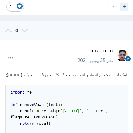
اقتباس
2
0
سمير عبود
نشر
25 يونيو 2021
بإمكانك إستخدام التعابير النمطية لحذف كل الحروف المتحركة (aeiou):
import
 re

def
 removeVowel
(
text
):
    result 
=
 re
.
sub
(
r
'[AEIOU]'
,
''
,
 text
,
flags
=
re
.
IGNORECASE
)
return
 result
