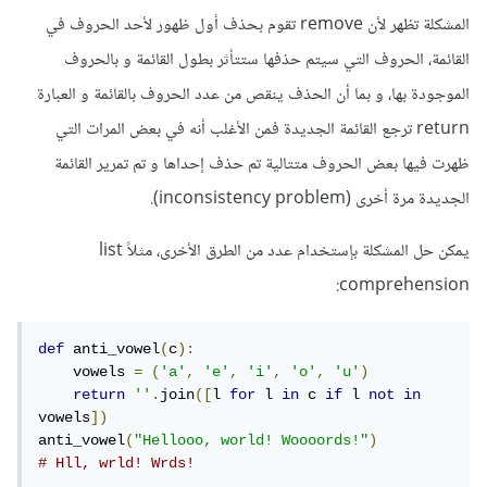
المشكلة تظهر لأن remove تقوم بحذف أول ظهور لأحد الحروف في
القائمة، الحروف التي سيتم حذفها ستتأثر بطول القائمة و بالحروف
الموجودة بها، و بما أن الحذف ينقص من عدد الحروف بالقائمة و العبارة
return ترجع القائمة الجديدة فمن الأغلب أنه في بعض المرات التي
ظهرت فيها بعض الحروف متتالية تم حذف إحداها و تم تمرير القائمة
الجديدة مرة أخرى (inconsistency problem).
يمكن حل المشكلة بإستخدام عدد من الطرق الأخرى، مثلاً list
comprehension:
def
 anti_vowel
(
c
):
    vowels 
=
(
'a'
,
'e'
,
'i'
,
'o'
,
'u'
)
return
''
.
join
([
l 
for
 l 
in
 c 
if
 l 
not
in
vowels
])
anti_vowel
(
"Hellooo, world! Woooords!"
)
# Hll, wrld! Wrds!