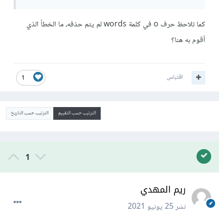
كما تلاحظ حرف o في كلمة words لم يتم حذفه، ما الخطأ الذي
أقوم به هنا؟
اقتباس
1
الترتيب حسب التقييم
الترتيب حسب التاريخ
1
ريم المهدي
نشر
25 يونيو 2021