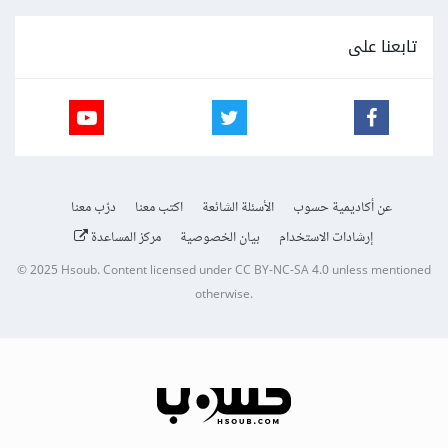
تابعنا على
عن أكاديمية حسوب
الأسئلة الشائعة
اكتب معنا
درّب معنا
إرشادات الاستخدام
بيان الخصوصية
مركز المساعدة
© 2025
Hsoub
.
Content licensed under
CC BY-NC-SA 4.0
unless mentioned
otherwise.