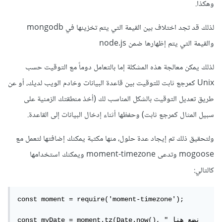
وهكذا.
لذلك قد تجد اختلاف بين القيمة التي يتم تخزينها في mongodb
والقيمة التي يتم إظهارها ضمن node.js
لذلك يمكن معالجة هذه المشكلة إما بالتعامل دوماً مع التوقيت حسب
Unix كمرجع ثابت للتوقيت بين قاعدة البيانات وخادم الويب لديك، أو عن
طريق تعديل التوقيت بالشكل المناسب لك (أخذ منطقتك الزمنية على
سبيل المثال كمرجع ثابت) وحفظها أثناء إدخال البيانات إلى القاعدة.
ولتحقيق ذلك تم إيجاد عدة حلول، منها مكتبة يمكنك إضافتها لتعمل مع
mogoose وتدعى moment-timezone ويمكنك استخدامها
كالتالي:
const moment = require('moment-timezone');

const myDate = moment.tz(Date.now(), "نضع هنا 