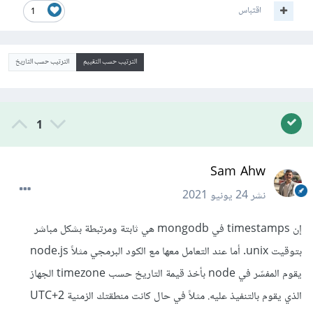
اقتباس
1
الترتيب حسب التقييم
الترتيب حسب التاريخ
1
Sam Ahw
نشر
24 يونيو 2021
إن timestamps في mongodb هي ثابتة ومرتبطة بشكل مباشر
بتوقيت unix. أما عند التعامل معها مع الكود البرمجي مثلاً node.js
يقوم المفسّر في node بأخذ قيمة التاريخ حسب timezone الجهاز
الذي يقوم بالتنفيذ عليه. مثلاً في حال كانت منطقتك الزمنية UTC+2