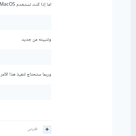
اما إذا كنت تستخدم MacOS فقم بإزالة npm
وتثبيته من جديد
وربما ستحتاج لتفيذ هذا الأمر ا
اقتباس