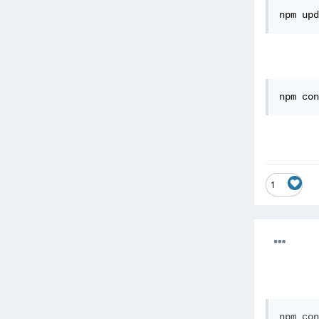
npm upd
npm con
1
npm con