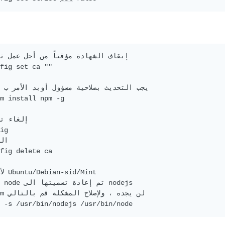
fig set ca ""

// do

m install npm -g

ig

fig delete ca

 -s /usr/bin/nodejs /usr/bin/node