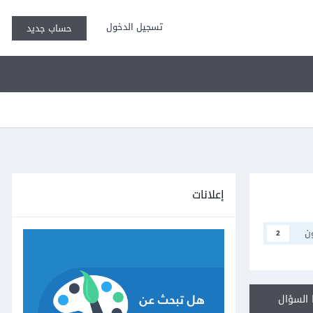
تسجيل الدخول
حساب جديد
إعلانات
ن
2
السؤال