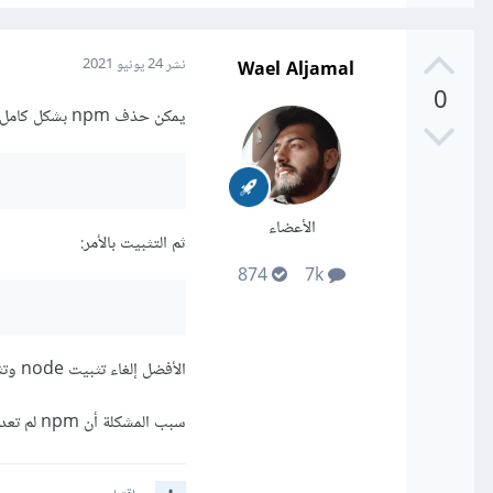
Wael Aljamal
نشر
24 يونيو 2021
0
يمكن حذف npm بشكل كامل للتخلص من مشاكل ال cache:
الأعضاء
ثم التثبيت بالأمر:
874
7k
الأفضل إلغاء تثبيت node وتثبيت الأحدث لأنها تحمل أحدث npm مباشرة.
سبب المشكلة أن npm لم تعد تقوم بعمل التوقيع الذاتي SELF_SIGNED_CERT_IN_CHAIN