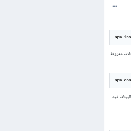
npm ins
الي والذي يقوم بإخبار npm باستخدام مسجلات معروفة
npm con
بيئات فيما