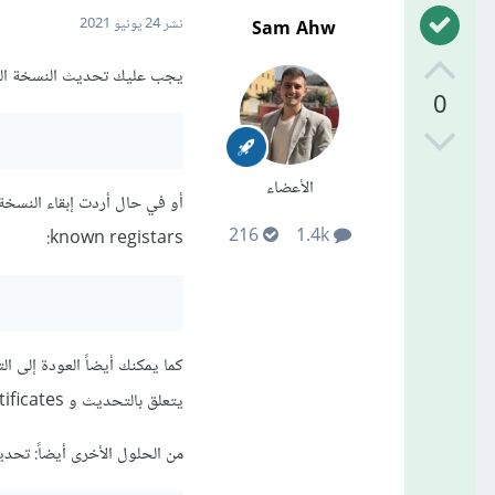
Sam Ahw
نشر
24 يونيو 2021
يجب عليك تحديث النسخة الحالية من m
0
الأعضاء
216
1.4k
known registars:
كما يمكنك أيضاً العودة إلى 
يتعلق بالتحديث و self signed certificates.
من الحلول الأخرى أيضاً: تحديث node.js وتحديث npm بشكل