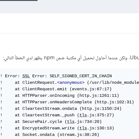
! Error: 
SSL
 Error: SELF_SIGNED_CERT_IN_CHAIN

!     at ClientRequest.
<anonymous>
 (/usr/lib/node_module
!     at ClientRequest.emit (events.js:67:17)

!     at HTTPParser.onIncoming (http.js:1261:11)

!     at HTTPParser.onHeadersComplete (http.js:102:31)

!     at CleartextStream.ondata (http.js:1150:24)

!     at CleartextStream._push (
tls
.js:375:27)

!     at SecurePair.cycle (
tls
.js:734:20)

!     at EncryptedStream.write (
tls
.js:130:13)

!     at Socket.ondata (stream.js:38:26)
