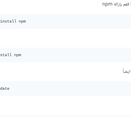
install npm
stall npm
يضاً
date