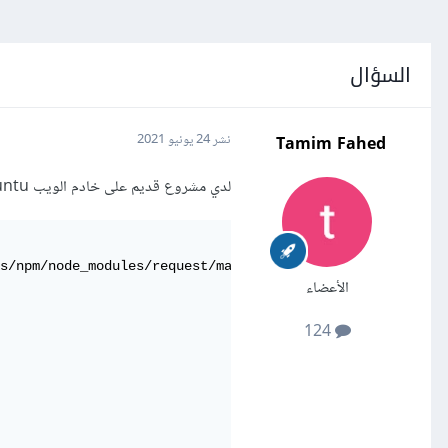
السؤال
Tamim Fahed
نشر
24 يونيو 2021
لدي مشروع قديم على خادم الويب Ubuntu. ولكن عندما أحاول تحميل أي مكتبة ضمن npm يظهر لدي الخطأ التالي:
s/npm/node_modules/request/main.js:252:28)

الأعضاء
124