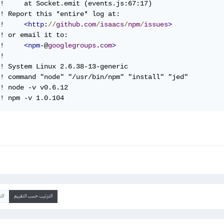
!     at Socket.emit (events.js:67:17)

! Report this *entire* log at:

!     
<http
:
//
github
.
com
/
isaacs
/
npm
/
issues
>
! or email it to:

!     
<npm
-@
googlegroups
.
com
>
! 

! System Linux 2.6.38-13-generic

! command "node" "/usr/bin/npm" "install" "jed"

! node -v v0.6.12

! npm -v 1.0.104
الترتيب حسب التقييم
ال