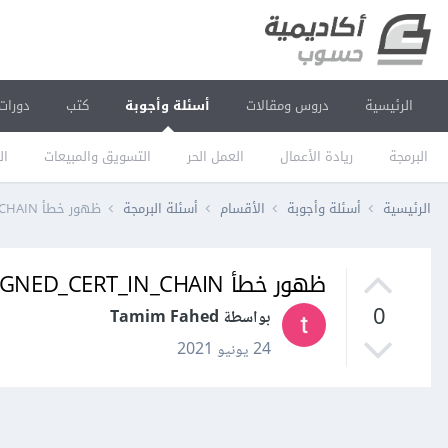
الرئيسية
دروس ومقالات
أسئلة وأجوبة
كتب
دورات
البرمجة
ريادة الأعمال
العمل الحر
التسويق والمبيعات
ال
الرئيسية
أسئلة وأجوبة
الأقسام
أسئلة البرمجة
ظهور خطأ Error: SSL Error: SELF_SIGNED_CERT_IN_CHAIN في node.js
ظهور خطأ Error: SSL Error: SELF_SIGNED_CERT_IN_CHAIN في node.js
0
بواسطة Tamim Fahed
24 يونيو 2021