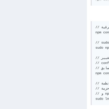
// إيقاف الشهادة مؤقتاً من أجل عمل ترقية

npm con
su يجب التحديث بصلاحية مسؤول أوبد الأمر ب
sudo np
// إلغاء تغيير 

// conf
// السابق

npm con
// لأنظمة Ubuntu/Debian-sid/Mint

// حزمة node تم إعادة تسميتها الى nodejs 

// و npm لن يجده ، ولإصلاح المشكلة قم بالتالي

sudo ln