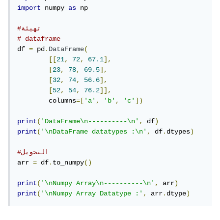
import
 numpy 
as
 np

#تهيئة
# dataframe
df 
=
 pd
.
DataFrame
(
[[
21
,
72
,
67.1
],
[
23
,
78
,
69.5
],
[
32
,
74
,
56.6
],
[
52
,
54
,
76.2
]],
	columns
=[
'a'
,
'b'
,
'c'
])
print
(
'DataFrame\n----------\n'
,
 df
)
print
(
'\nDataFrame datatypes :\n'
,
 df
.
dtypes
)
#التحويل
arr 
=
 df
.
to_numpy
()
print
(
'\nNumpy Array\n----------\n'
,
 arr
)
print
(
'\nNumpy Array Datatype :'
,
 arr
.
dtype
)