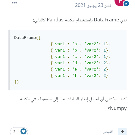
نشر
23 يونيو 2021
لدي DataFrame بإستخدام مكتبة Pandas كالتالي:
DataFrame
([
{
'var1'
:
'a'
,
'var2'
:
1
},
{
'var1'
:
'b'
,
'var2'
:
1
},
{
'var1'
:
'c'
,
'var2'
:
1
},
{
'var1'
:
'd'
,
'var2'
:
2
},
{
'var1'
:
'e'
,
'var2'
:
2
},
{
'var1'
:
'f'
,
'var2'
:
2
}
])
كيف يمكنني أن أحول إطار البيانات هذا إلى مصفوفة في مكتبة
Numpy؟
اقتباس
2