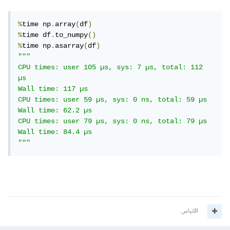
%
time np
.
array
(
df
)
%
time df
.
to_numpy
()
%
time np
.
asarray
(
df
)
"""

CPU times: user 105 µs, sys: 7 µs, total: 112 
µs

Wall time: 117 µs

CPU times: user 59 µs, sys: 0 ns, total: 59 µs

Wall time: 62.2 µs

CPU times: user 79 µs, sys: 0 ns, total: 79 µs

Wall time: 84.4 µs

"""
اقتباس