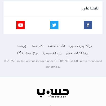
تابعنا على
عن أكاديمية حسوب
الأسئلة الشائعة
اكتب معنا
درّب معنا
إرشادات الاستخدام
بيان الخصوصية
مركز المساعدة
© 2025
Hsoub
.
Content licensed under
CC BY-NC-SA 4.0
unless mentioned
otherwise.