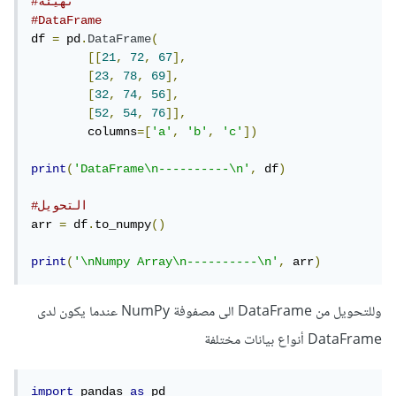
#تهيئة
#DataFrame
df 
=
 pd
.
DataFrame
(
[[
21
,
72
,
67
],
[
23
,
78
,
69
],
[
32
,
74
,
56
],
[
52
,
54
,
76
]],
	columns
=[
'a'
,
'b'
,
'c'
])
print
(
'DataFrame\n----------\n'
,
 df
)
#التحويل
arr 
=
 df
.
to_numpy
()
print
(
'\nNumpy Array\n----------\n'
,
 arr
)
وللتحويل من DataFrame الى مصفوفة NumPy عندما يكون لدى
DataFrame أنواع بيانات مختلفة
import
 pandas 
as