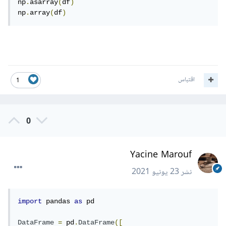
np
.
asarray
(
df
)
np
.
array
(
df
)
اقتباس
1
0
Yacine Marouf
نشر
23 يونيو 2021
import
 pandas 
as
 pd

DataFrame
=
 pd
.
DataFrame
([