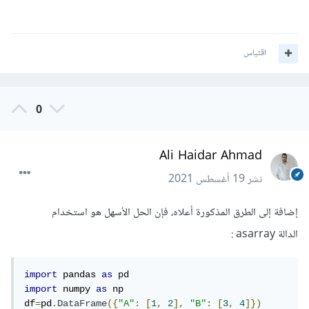
اقتباس
0
Ali Haidar Ahmad
نشر
19 أغسطس 2021
إضافة إلى الطرق المذكورة أعلاه، فإن الحل الأسهل هو استخدام
الدالة asarray :
import
 pandas 
as
import
 numpy 
as
 np    

df
=
pd
.
DataFrame
({
"A"
:
[
1
,
2
],
"B"
:
[
3
,
4
]})