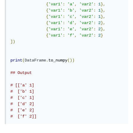
{
'var1'
:
'a'
,
'var2'
:
1
},
{
'var1'
:
'b'
,
'var2'
:
1
},
{
'var1'
:
'c'
,
'var2'
:
1
},
{
'var1'
:
'd'
,
'var2'
:
2
},
{
'var1'
:
'e'
,
'var2'
:
2
},
{
'var1'
:
'f'
,
'var2'
:
2
}
])
print
(
DataFrame
.
to_numpy
())
## Output
# [['a' 1]
#  ['b' 1]
#  ['c' 1]
#  ['d' 2]
#  ['e' 2]
#  ['f' 2]]