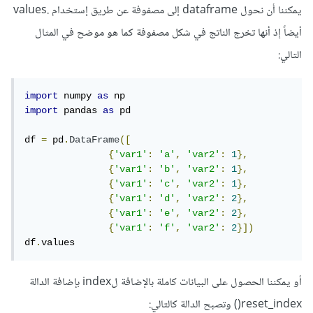
يمكننا أن نحول dataframe إلى مصفوفة عن طريق إستخدام .values
أيضاً إذ أنها تخرج الناتج في شكل مصفوفة كما هو موضح في المثال
التالي:
import
 numpy 
as
import
 pandas 
as
 pd

df 
=
 pd
.
DataFrame
([
{
'var1'
:
'a'
,
'var2'
:
1
},
{
'var1'
:
'b'
,
'var2'
:
1
},
{
'var1'
:
'c'
,
'var2'
:
1
},
{
'var1'
:
'd'
,
'var2'
:
2
},
{
'var1'
:
'e'
,
'var2'
:
2
},
{
'var1'
:
'f'
,
'var2'
:
2
}])
df
.
values
أو يمكننا الحصول على البيانات كاملة بالإضافة لindex بإضافة الدالة
reset_index() وتصبح الدالة كالتالي: