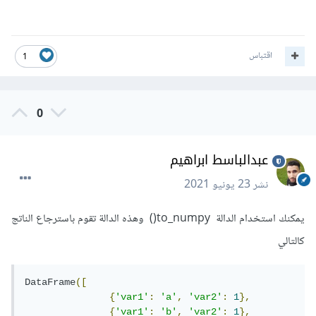
اقتباس
1
0
عبدالباسط ابراهيم
نشر
23 يونيو 2021
يمكنك استخدام الدالة to_numpy() وهذه الدالة تقوم باسترجاع الناتج
كالتالي
DataFrame
([
{
'var1'
:
'a'
,
'var2'
:
1
},
{
'var1'
:
'b'
,
'var2'
:
1
},