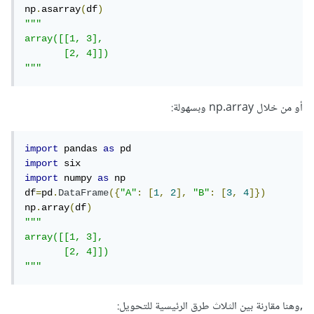
np
.
asarray
(
df
)
"""

array([[1, 3],

       [2, 4]])

"""
أو من خلال np.array وبسهولة:
import
 pandas 
as
import
import
 numpy 
as
 np    

df
=
pd
.
DataFrame
({
"A"
:
[
1
,
2
],
"B"
:
[
3
,
4
]})
np
.
array
(
df
)
"""

array([[1, 3],

       [2, 4]])

"""
,وهنا مقارنة بين الثلاث طرق الرئيسية للتحويل: