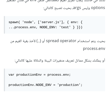
لذلك في حالتك يجب تمرير القيم كخصائص ضمن env في مكان المتغيّر
options وليس args، بحيث تصبح كالتالي:
spawn( 'node', ['server.js'], { env: { 
...process.env, NODE_ENV: 'test' } }})
بحيث يتم استخدام spread operator أو (...) لأخذ بقية القيم من
process.env
أو يمكنك بشكل مماثل تعريف متغيرات البيئة والدلالة عليها كالتالي:
var productionEnv = process.env;

productionEnv.NODE_ENV = 'production';