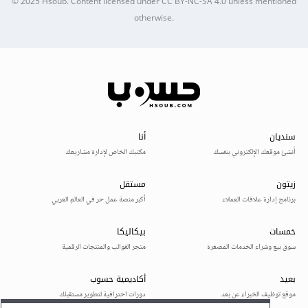
© 2025
Hsoub
.
Content licensed under
CC BY-NC-SA 4.0
unless mentioned
otherwise.