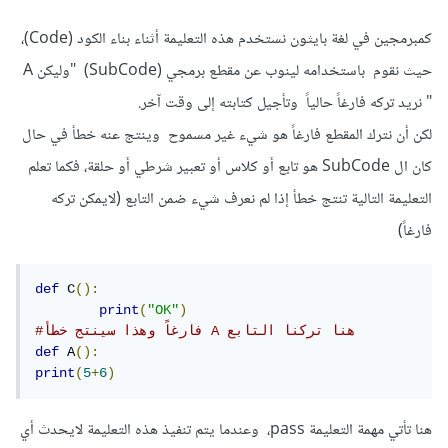
كمبرمجين في لغة بايثون نستخدم هذه التعليمة أثناء بناء الكود (Code)،
حيث نقوم باستخدامه لينوب عن مقطع برمجي (SubCode) "وليكن A
" نريد تركه فارغاً حالياً وتأجيل كتابته إلى وقت آخر.
لكن أن نترك المقطع فارغاً هو شيء غير مسموح وينتج عنه خطأ في حال
كان ال SubCode هو تابع أو كلاس أو تعبير شرطي أو حلقة، فكما تعلم
التعليمة التالية تنتج خطأ إذا لم نعرف شيء ضمن التابع (لايمكن تركه
فارغاً)
def
 C
():
print
(
"OK"
)
#فارغاً وهذا سينتج خطأ A هنا تركنا التابع 
def
 A
():
print
(
5
+
6
)
هنا تأتي مهمة التعليمة pass، وعندما يتم تنفيذ هذه التعليمة لايحدث أي