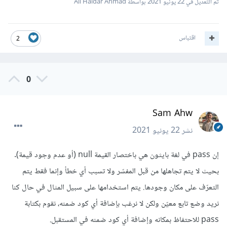
تم التعديل في
22 يونيو 2021
بواسطة Ali Haidar Ahmad
اقتباس
2
0
Sam Ahw
نشر
22 يونيو 2021
إن pass في لغة بايثون هي باختصار القيمة null (أو عدم وجود قيمة).
بحيث لا يتم تجاهلها من قبل المفسّر ولا تسبب أي خطأ وإنما فقط يتم
التعرّف على مكان وجودها. يتم استخدامها على سبيل المثال في حال كنا
نريد وضع تابع معيّن ولكن لا نرغب بإضافة أي كود ضمنه، نقوم بكتابة
pass للاحتفاظ بمكانه وإضافة أي كود ضمنه في المستقبل.