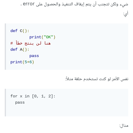
شيء ولكن تتجنب أن يتم إيقاف التنفيذ والحصول على error .
أي:
def
 C
():
print
(
"OK"
)
# هنا لن ينتج خطأ
def
 A
():
pass
print
(
5
+
6
)
نفس الأمر لو كنت تستخدم حلقة مثلاً:
for x in [0, 1, 2]:

  pass

مثال: