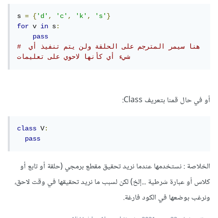
s 
=
{
'd'
,
'c'
,
'k'
,
's'
}
for
 v 
in
 s
:
pass
# هنا سيمر المترجم على الحلقة ولن يتم تنفيذ أي 
شيء أي كأنها لاحوي على تعليمات
أو في حال قمنا بتعريف Class:
class
 V
:
pass
الخلاصة : نستخدمها عندما نريد تحقيق مقطع برمجي (حلقة أو تابع أو
كلاس أو عبارة شرطية ...إلخ) لكن لسبب ما نريد تحقيقها في وقت لاحق،
ونرغب بوضعها في الكود فارغة.