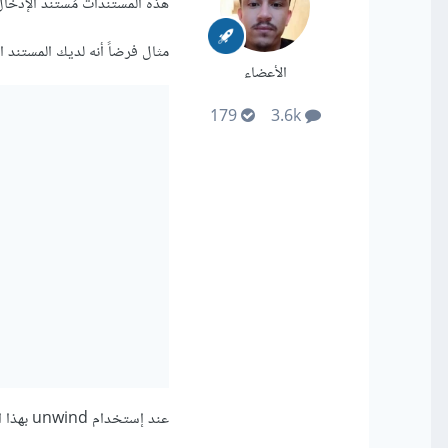
هذه المستندات مُستند الإدخا
مثال فرضاً أنه لديك المستند ال
الأعضاء
179
3.6k
عند إستخدام unwind بهذا الشكل: