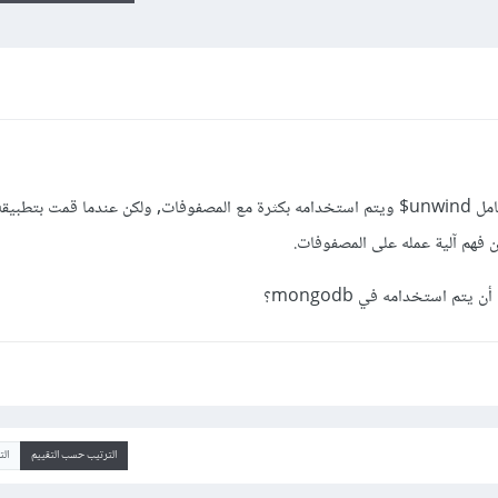
لقد لاحظت في التوثيق الرسمي وجود معامل unwind$ ويتم استخدامه بكثرة مع المصفوفات, ولكن عندما قمت
 فهم آلية عمله على المصفوفات.
تم استخدامه في mongodb؟
الترتيب حسب التقييم
ال