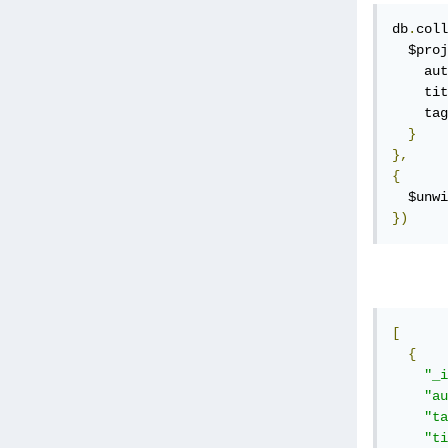
db
.
coll
  $proj
    aut
    tit
    tag
}
},
{
  $unwi
})
[
{
"_i
"au
"ta
"ti