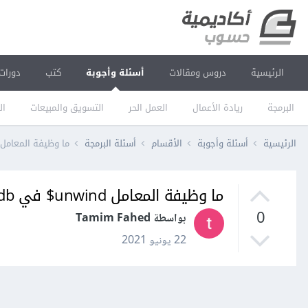
الرئيسية
دروس ومقالات
أسئلة وأجوبة
كتب
دورات
البرمجة
ريادة الأعمال
العمل الحر
التسويق والمبيعات
ال
الرئيسية
أسئلة وأجوبة
الأقسام
أسئلة البرمجة
ما وظيفة المعامل unwind$ في mongodb
ما وظيفة المعامل unwind$ في mongodb؟
0
بواسطة Tamim Fahed
22 يونيو 2021