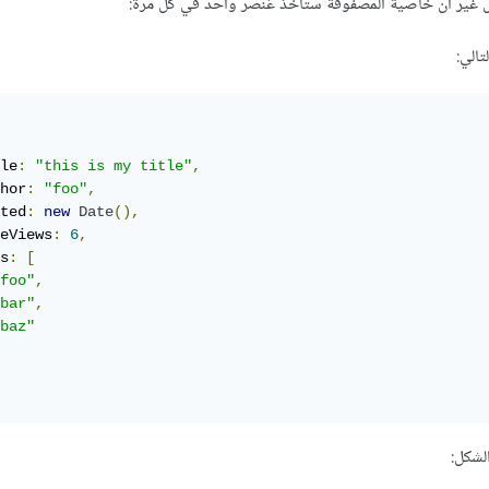
ل غير أن خاصية المصفوفة ستأخذ عُنصر واحد في كل مرة:
تالي:
le
:
"this is my title"
,
hor
:
"foo"
,
ted
:
new
Date
(),
eViews
:
6
,
s
:
[
foo"
,
bar"
,
baz"