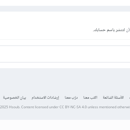
آن
لتنشر باسم حسابك.
الأسئلة الشائعة
اكتب معنا
درّب معنا
إرشادات الاستخدام
بيان الخصوصية
 2025
Hsoub
.
Content licensed under
CC BY-NC-SA 4.0
unless mentioned otherwi