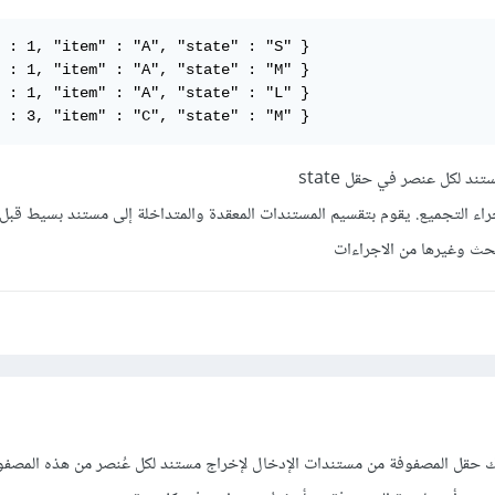
 : 1, "item" : "A", "state" : "S" }

 : 1, "item" : "A", "state" : "M" }

 : 1, "item" : "A", "state" : "L" }

 : 3, "item" : "C", "state" : "M" }
ند لكل عنصر في حقل state
اء إجراء التجميع. يقوم بتقسيم المستندات المعقدة والمتداخلة إلى مستند بسيط قبل
بحث وغيرها من الاجراءات
معامل unwind بتفكيك حقل المصفوفة من مستندات الإدخال لإخراج مستند لكل عُنصر من هذه المص