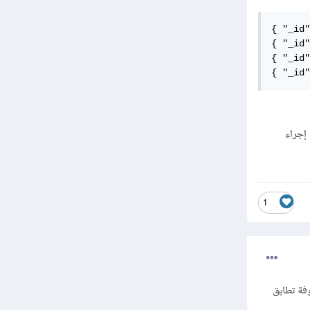
{ "_id"
{ "_id"
{ "_id"
{ "_id"
 إجراء
1
فوفة تطابق