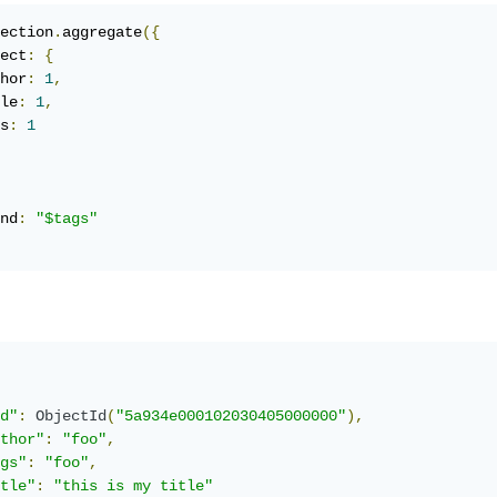
ection
.
aggregate
({
ect
:
{
hor
:
1
,
le
:
1
,
s
:
1
nd
:
"$tags"
d"
:
ObjectId
(
"5a934e000102030405000000"
),
thor"
:
"foo"
,
gs"
:
"foo"
,
tle"
:
"this is my title"