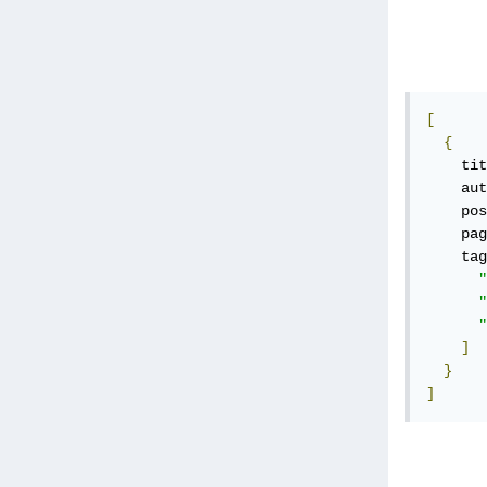
[
{
    tit
    aut
    pos
    pag
    tag
"
"
"
]
}
]