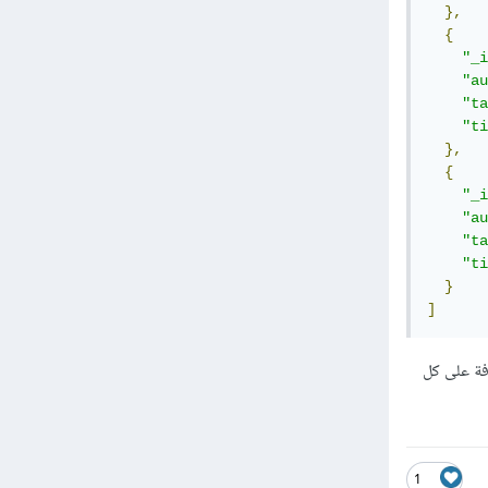
},
{
"_i
"au
"ta
"ti
},
{
"_i
"au
"ta
"ti
}
]
صر المصفوفة على كل
1