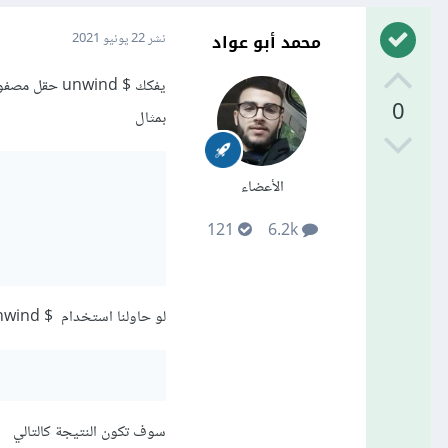
محمد أبو عواد
نشر
22 يونيو 2021
يفكك $ wind
0
بمثال
الأعضاء
121
6.2k
لو حاولنا استخدام $ unwind على حقل state
سوف تكون النتيجة كالتالي