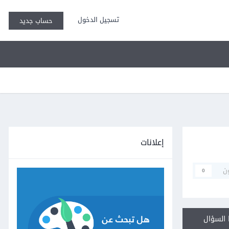
تسجيل الدخول
حساب جديد
إعلانات
ن
0
السؤال