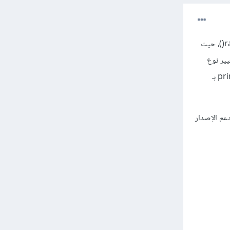
الإصدار الثالث للبايثون أسهل للتعلم فلقد تم التخلص من الكثير من الأشياء التي تسبب التعقيد مثل raw_input()، حيث
الثاني تقوم بتغيير نوع
المتغير حسب المدخلات مما يسبب بعض الإرباك للمبرمجين المبتدئين، ومن أهم الاختلافات الأخرى استبدال print بـ
دعم الإصدار