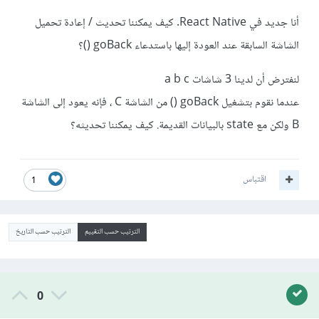
أنا جديد في React Native. كيف يمكننا تحديث / إعادة تحميل
الشاشة السابقة عند العودة إليها باستدعاء goBack ()؟
لنفترض أن لدينا 3 شاشات a b c
عندما نقوم بتشغيل goBack () من الشاشة C ، فإنه يعود إلى الشاشة
B ولكن مع state بالبيانات القديمة. كيف يمكننا تحديثه؟
اقتباس
1
الترتيب حسب التقييم
الترتيب حسب التاريخ
0