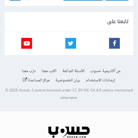
تابعنا على
عن أكاديمية حسوب
الأسئلة الشائعة
اكتب معنا
درّب معنا
إرشادات الاستخدام
بيان الخصوصية
مركز المساعدة
© 2025
Hsoub
.
Content licensed under
CC BY-NC-SA 4.0
unless mentioned
otherwise.