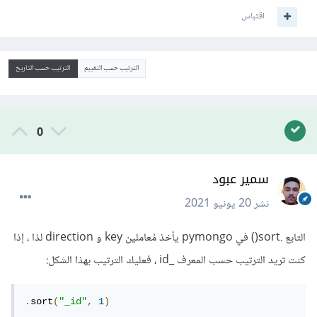
اقتباس
الترتيب حسب التقييم
الترتيب حسب التاريخ
0
سمير عبود
نشر
20 يونيو 2021
التابع .sort() في pymongo يأخذ مُعاملين key و direction لذا ، إذا
كنت تريد الترتيب حسب المعرف _id ، فعليك الترتيب بهذا الشكل:
.
sort
(
"_id"
,
1
)