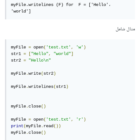
myFile.writelines (F) for  F = ['Hello'، 
'world']
مثال شامل
myFile 
=
 open
(
'test.txt'
,
'w'
)
str1 
=
[
"Hello"
,
"world"
]
str2 
=
"Hello\n"
myFile
.
write
(
str2
)
myFile
.
writelines
(
str1
)
myFile
.
close
()
myFile 
=
 open
(
'test.txt'
,
'r'
)
print
(
myFile
.
read
())
myFile
.
close
()