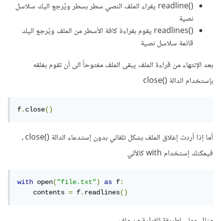
()readline يقراء الملف النصي سطر بسطر ويُرجع اليك سلاسل
نصية
()readlines يقوم بقراءة كافة الأسطر من الملف ويُرجع اليك
قائمة سلاسل نصية
بعد الإنتهاء من قراءة الملف يبقى الملف مفتوحاً الى أن تقوم بغلقه
بإستخدام الدالة ()close
f
.
close
()
أما إذا أردت إغلاق الملف بشكل تلقائي بدون إستدعاء الدالة ()close ،
فيمكنك إستخدام with كالآتي
with
 open
(
"file.txt"
)
as
 f
:
    contents 
=
 f
.
readlines
()
مثال عملي لطريقة للقراءة من ملف