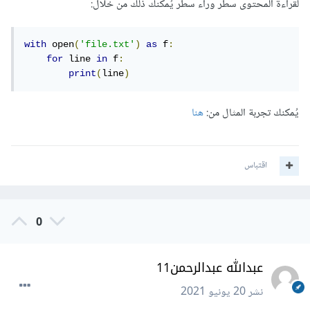
لقراءة المحتوى سطر وراء سطر يُمكنك ذلك من خلال:
with
 open
(
'file.txt'
)
as
 f
:
for
 line 
in
 f
:
print
(
line
)
يُمكنك تجربة المثال من:
هنا
اقتباس
0
عبدالله عبدالرحمن11
نشر
20 يونيو 2021