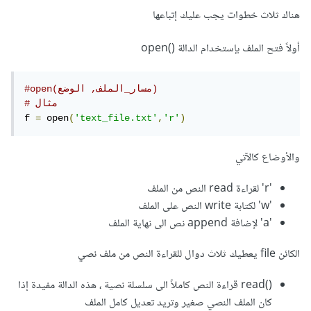
هناك ثلاث خطوات يجب عليك إتباعها
أولاً فتح الملف بإستخدام الدالة ()open
#open(مسار_الملف, الوضع)
# مثال
f 
=
 open
(
'text_file.txt'
,
'r'
)
والأوضاع كالآتي
'r' لقراءة read النص من الملف
'w' لكتابة write النص على الملف
'a' لإضافة append نص الى نهاية الملف
الكائن file يعطيك ثلاث دوال للقراءة النص من ملف نصي
()read قراءة النص كاملاً الى سلسلة نصية ، هذه الدالة مفيدة إذا
كان الملف النصي صغير وتريد تعديل كامل الملف