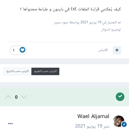
كيف يُمكنني قراءة الملفات txt في بايثون و طباعة محتواها ؟
تم التعديل في
19 يونيو 2021
بواسطة عبود سمير
توضيح السؤال
اقتباس
1
الترتيب حسب التقييم
الترتيب حسب التاريخ
0
Wael Aljamal
نشر
19 يونيو 2021