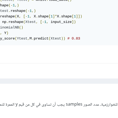
hape
(-
1
,)
test
.
reshape
(-
1
,)
reshape
(
X
,
[-
1
,
 X
.
shape
[
1
]*
X
.
shape
[
1
]])
 np
.
reshape
(
Xtest
,
[-
1
,
 input_size
])
inomialNB
()
,
 Y
)
y_score
(
Ytest
,
M
.
predict
(
Xtest
))
# 0.83
حسب تعريف موقع sklearn للخوارزمية، عدد الصور samples يجب أن