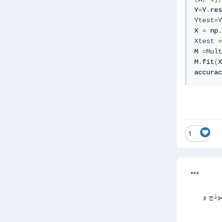
Y
=
Y
.
res
Ytest
=
Y
X 
=
 np
.
Xtest
=
M 
=
Mult
M
.
fit
(
X
accurac
1
 تساوى في كل من قيم y الممرة للنموذج و