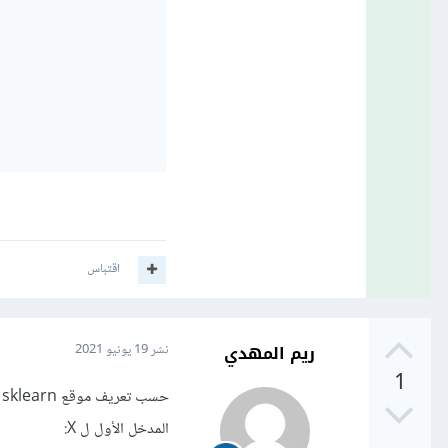
اقتباس
ريم المهدي
نشر
19 يونيو 2021
1
المدخل الأول ل X: