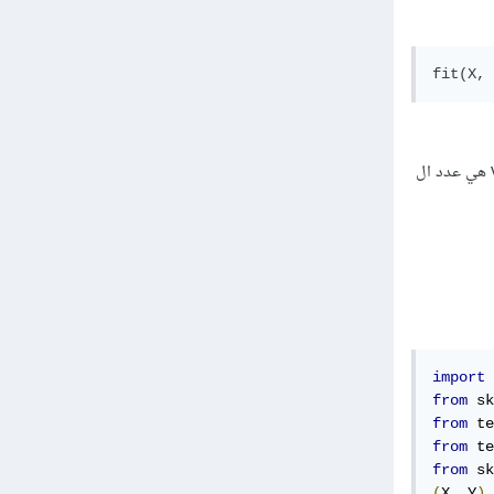
وعند استخدامك لترميز to_categorical سوف يتحول شكل البيانات إلى (n_sampels,voc) بحيث voc هي عدد ال
import
 
from
 sk
from
 te
from
 te
from
 sk
(
X
,
 Y
),