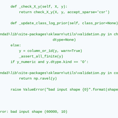
 

     def _check_X_y(self, X, y):

         return check_X_y(X, y, accept_sparse='csr')

 

     def _update_class_log_prior(self, class_prior=None)
nda3\lib\site-packages\sklearn\utils\validation.py in ch
                         dtype=None)

     else:

         y = column_or_1d(y, warn=True)

         _assert_all_finite(y)

     if y_numeric and y.dtype.kind == 'O':

nda3\lib\site-packages\sklearn\utils\validation.py in co
         return np.ravel(y)

 

     raise ValueError("bad input shape {0}".format(shape
 

 

ror: bad input shape (60000, 10)