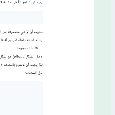
إن شكل التابع fit في مكتبة Sklearn كالتالي:
بحيث أن y هي مصفوفة من الشكل (,n_sampels) أي مصفوفة أحادية الأبعاد (1D-array).
labels الموجودة.
وهذا الشكل لايتطابق مع شكل الب
لذا يجب أن لانقوم باستخدام هذا الترميز 
حل المشكلة: