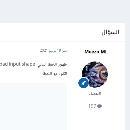
السؤال
Meezo ML
نشر
19 يونيو 2021
ظهور الخطأ التالي ValueError: bad input shape عند محاولة تدريب نموذج باستخدام خوارزمية MultinomialNB.
الكود مع الخطأ:
الأعضاء
197