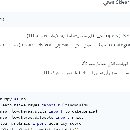
يانات الذي تتعامل معه fit.
وأن نجعل ال labels ضمن مصفوفة 1D:
numpy 
as
learn
.
naive_bayes 
import
MultinomialNB
nsorflow
.
keras
.
utils 
import
nsorflow
.
keras
.
datasets 
import
learn
.
metrics 
import
(
Xtest
,
Ytest
)
=
 mnist
.
load_data
()