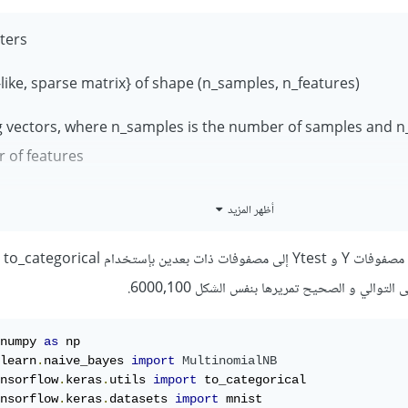
ters
-like, sparse matrix} of shape (n_samples, n_features)
g vectors, where n_samples is the number of samples and n_
of features.
like of shape (n_samples,)
أظهر المزيد
values.
بالتالي
weightarray-like of shape (n_samples,), default=None
 applied to individual samples (1. for unweighted).
numpy 
as
learn
.
naive_bayes 
import
MultinomialNB
nsorflow
.
keras
.
utils 
import
nsorflow
.
keras
.
datasets 
import