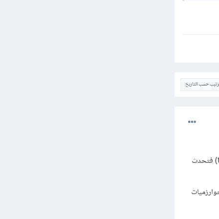
ترتيب حسب التاريخ
المشكلة في أنك تقوم بترميز قيم ال labels باستخدام ال One-Hot Encoding (التابع to_categorical) فتحدث
دد لكن في الخوارزميات