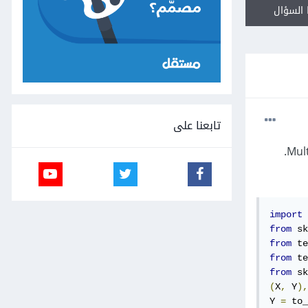
السؤال
تابعنا على
import
 
from
 sk
from
 te
from
 te
from
 sk
(
X
,
 Y
),
Y 
=
 to_