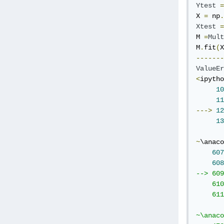
Ytest
=
X 
=
 np
.
Xtest
=
M 
=
Mult
M
.
fit
(
X
-------
ValueEr
<
ipytho
10
11
--->
12
13
~
\anaco
607
608
--> 609
    610
    611
~\anaco