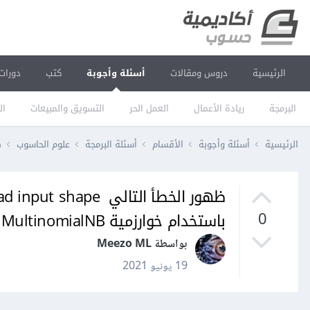
الرئيسية
دروس ومقالات
أسئلة وأجوبة
كتب
دورات
البرمجة
ريادة الأعمال
العمل الحر
التسويق والمبيعات
ال
الرئيسية
أسئلة وأجوبة
الأقسام
أسئلة البرمجة
علوم الحاسوب
ظه
باستخدام خوارزمية MultinomialNB
0
بواسطة Meezo ML
19 يونيو 2021