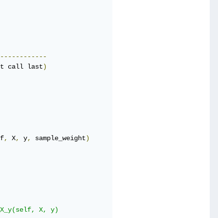
------------
t call last
)
f
,
 X
,
 y
,
 sample_weight
)
X_y(self, X, y)
