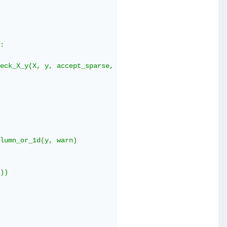
:

eck_X_y(X, y, accept_sparse, accept_large_sparse, dtype,
lumn_or_1d(y, warn)

))
