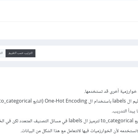
الترتيب حسب التقييم
ال
 خوارزمية أخرى قد تستخدمها.
صحيح أننا نستخدم عادةً التابع to_categorical لترميز ال labels في مسائل التصنيف المتع