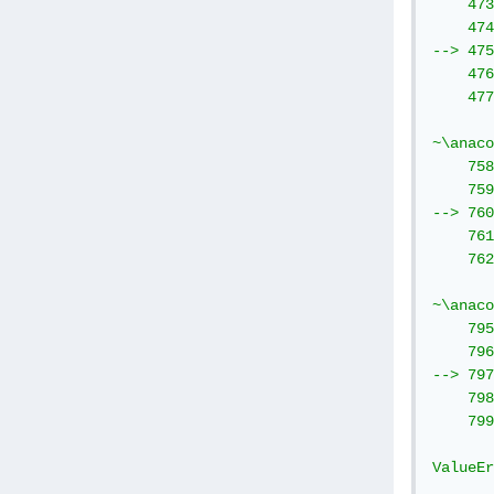
    473
    474
--> 475
    476
    477
~\anaco
    758
    759
--> 760
    761
    762
~\anaco
    795
    796
--> 797
    798
    799
ValueEr