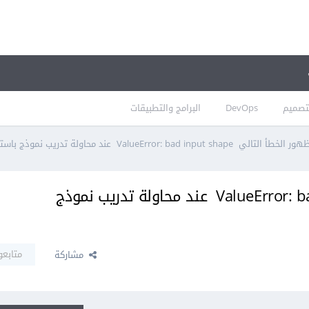
تصميم
DevOps
البرامج والتطبيقات
ور الخطأ التالي ValueError: bad input shape عند محاولة تدريب نموذج باستخدام خوارزمية MultinomialNB
ظهور الخطأ التالي ValueError: bad input shape عند محاولة تدريب نموذج
متابعو
مشاركة