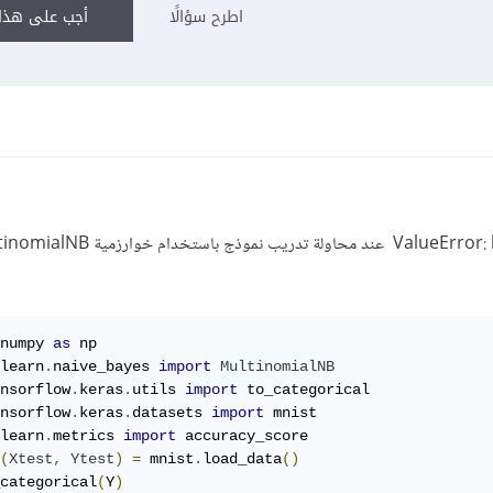
اطرح سؤالًا
أجب على هذا 
numpy 
as
learn
.
naive_bayes 
import
MultinomialNB
nsorflow
.
keras
.
utils 
import
nsorflow
.
keras
.
datasets 
import
learn
.
metrics 
import
(
Xtest
,
Ytest
)
=
 mnist
.
load_data
()
categorical
(
Y
)