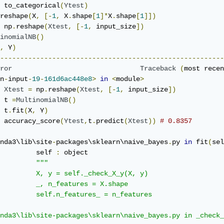
 to_categorical
(
Ytest
)
reshape
(
X
,
[-
1
,
 X
.
shape
[
1
]*
X
.
shape
[
1
]])
 np
.
reshape
(
Xtest
,
[-
1
,
 input_size
])
inomialNB
()
,
 Y
)
--------------------------------------------------------
ror
Traceback
(
most recen
n
-
input
-
19
-
161d6ac448e8
>
in
<
module
>
Xtest
=
 np
.
reshape
(
Xtest
,
[-
1
,
 input_size
])
 t 
=
MultinomialNB
()
 t
.
fit
(
X
,
 Y
)
 accuracy_score
(
Ytest
,
t
.
predict
(
Xtest
))
# 0.8357
nda3\lib\site
-
packages\sklearn\naive_bayes
.
py 
in
 fit
(
sel
         self 
:
 object

"""

         X, y = self._check_X_y(X, y)

         _, n_features = X.shape

         self.n_features_ = n_features

nda3\lib\site-packages\sklearn\naive_bayes.py in _check_