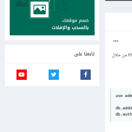
تابعنا على
أحاول إضافة مستخدم جديد ليتم التحقق من اسم المستخدم وكلمة المرور بدلاً من الدخول مباشرةً إلى نسخة mongodb من خلال
use adm
db.addU
db.auth