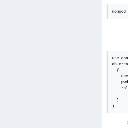
mongod 
use dbn
db.crea
  {

    use
    pwd
    rol
       
  }

)