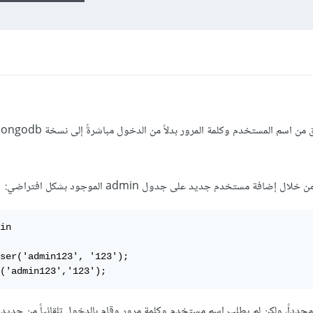
ة مستخدم جديد على جدول admin الموجود بشكل افتراضي:
in

ser('admin123', '123');

('admin123','123');