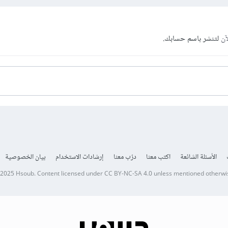
آن
لتنشر باسم حسابك.
الأسئلة الشائعة
اكتب معنا
درّب معنا
إرشادات الاستخدام
بيان الخصوصية
 2025
Hsoub
.
Content licensed under
CC BY-NC-SA 4.0
unless mentioned otherwi