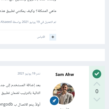
ماهي المشكلة؟ وكيف يمكنني تطبيق هذه 
تم التعديل في
19 يونيو 2021
بواسطة Amir Alsaeed
اقتباس
Sam Ahw
نشر
19 يونيو 2021
0
التالية بالترتيب لضمان تطبيق
أولاً، يتم الاتصال ب mongodb دون الحاجة ل access control، من خلال الأمر التالي (مع استبدال المسار والقاعدة):