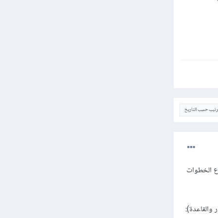
ترتيب حسب التاريخ
مع إضافة الخيار: --auth، ولكن يتم اتباع الخطوات