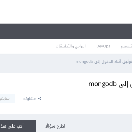
تصميم
DevOps
البرامج والتطبيقات
ق أثناء الدخول إلى mongodb
mongod
متابعو
مشاركة
اطرح سؤالًا
أجب على هذا 