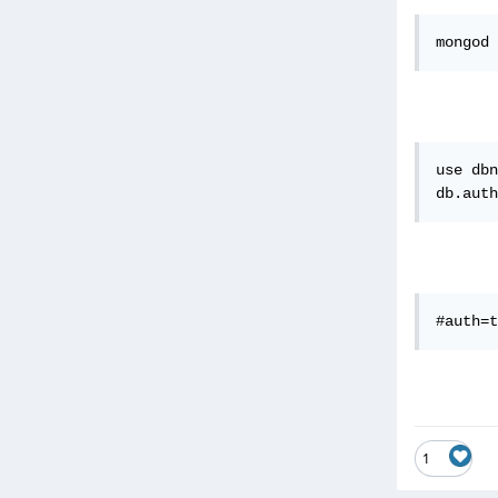
mongod 
use dbn
db.auth
#auth=t
1