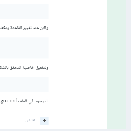
والآن عند تغيير القاعدة يمكنك
ولتفعيل خاصية التحقق بالشكل
الموجود في الملف mongo.conf ضمن المسار: /etc/mongod.conf في مكان تنصيب mongo
اقتباس