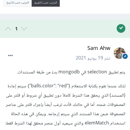
الترتيب حسب التقييم
الترتيب حسب التاريخ
1
Sam Ahw
نشر
19 يونيو 2021
يتم تطبيق selection في mongodb بدءً من طبقة المستندات.
لذلك عندما نقوم بكتابة الاستعلام {"balls.color": "red"} سيتم إعادة
(المستند) الذي يحقق هذا الشرط كاملاً دون تطبيق أي شروط أو فلتر على
المصفوفات ضمنه. أما في حالتك فأنت ترغب أيضاً بإجراء فلتر على عناصر
المصفوفة ضمن هذا المستند الذي سيتم إرجاعه. ويمكن في هذه الحالة
استخدام elemMatch والذي سيعيد أول عنصر محقق لهذا الشرط فقط: