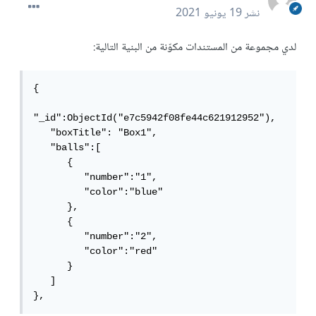
نشر
19 يونيو 2021
لدي مجموعة من المستندات مكوّنة من البنية التالية:
{  

"_id":ObjectId("e7c5942f08fe44c621912952"),

   "boxTitle": "Box1",

   "balls":[  

      {  

         "number":"1",

         "color":"blue"

      },

      {  

         "number":"2",

         "color":"red"

      }

   ]

},