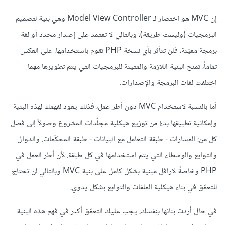
إن MVC هو اختصار لـ Model View Controller وهي بنية لتصميم
البرمجيات (وليست طريقة)، وبالتالي لا تعتمد على إصدار محدد أو لغة
برمجة معيّنة، فلن تتأثر بأي نسخة PHP تقوم باستخدامها. على العكس
تماماً، تمنح البنية اللازمة والمتينة للبرمجيات التي يتم تطويرها مهما
اختلفت لغات البرمجة والإصدارات.
أما بالنسبة لاستخدام MVC دون أطر عمل، فذلك يعود لفهمك لهذه البنية
وإمكانية تطبيقها بدءً من توزيع هيكلية مجلّدات المشروع وصولاً إلى فصل
كل من: المسارات - طبقة التعامل مع البيانات - طبقة المحكّمات. والدوال
والتوابع والوسطاء التي يتم استخدامها في كل طبقة. لأن أطر العمل في
PHP وخاصةً لارافل مبنية بشكل كامل على بنية MVC وبالتالي لن تحتاج
للتعمّق في بناء هيكلية الملفات والتوابع بشكل يدوي.
في حال أردت بنائها بنفسك، يجب عليك التعمّق أكثر في فهم هذه البنية