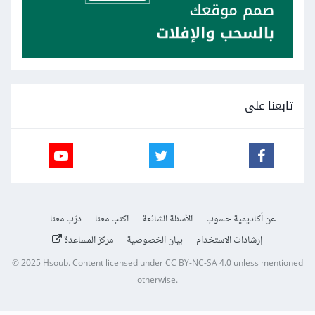
تابعنا على
عن أكاديمية حسوب
الأسئلة الشائعة
اكتب معنا
درّب معنا
إرشادات الاستخدام
بيان الخصوصية
مركز المساعدة
© 2025
Hsoub
.
Content licensed under
CC BY-NC-SA 4.0
unless mentioned
otherwise.