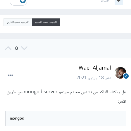
اقتباس
1
الترتيب حسب التقييم
الترتيب حسب التاريخ
0
Wael Aljamal
نشر
18 يونيو 2021
هل يمكنك التاكد من تشغيل مخدم مونغو mongod server عن طريق
الأمر:
mongod