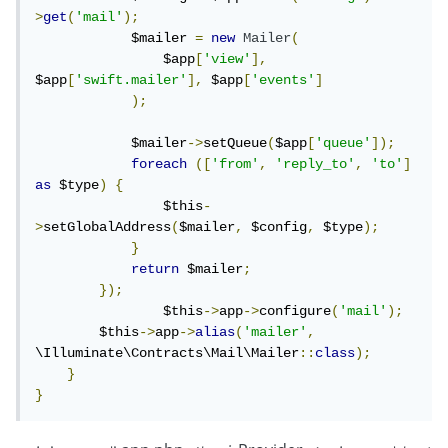
>
get
(
'mail'
);
            $mailer 
=
new
Mailer
(
                $app
[
'view'
],
$app
[
'swift.mailer'
],
 $app
[
'events'
]
);
            $mailer
->
setQueue
(
$app
[
'queue'
]);
foreach
([
'from'
,
'reply_to'
,
'to'
]
as
 $type
)
{
                $this
-
>
setGlobalAddress
(
$mailer
,
 $config
,
 $type
);
}
return
 $mailer
;
});
		$this
->
app
->
configure
(
'mail'
);
        $this
->
app
->
alias
(
'mailer'
,
\Illuminate\Contracts\Mail\Mailer
::
class
);
}
}