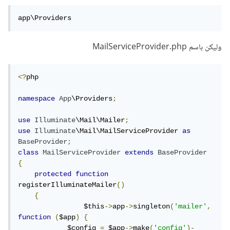
app\Providers
وليكن باسم MailServiceProvider.php
<?
php 

namespace
App
\Providers
;
use
Illuminate
\Mail\Mailer
;
use
Illuminate
\Mail\MailServiceProvider 
as
BaseProvider
;
class
MailServiceProvider
extends
BaseProvider
{
protected
function
registerIlluminateMailer
()
{
		$this
->
app
->
singleton
(
'mailer'
,
function
(
$app
)
{
            $config 
=
 $app
->
make
(
'config'
)-