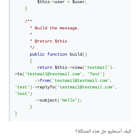
         $this
->
user 
=
 $user
;
}
/**

      * Build the message.

      *

      * @return $this

      */
public
function
 build
()
{
return
 $this
->
view
(
'testmail'
)-
>
to
(
'testmail@testmail.com'
,
'Test'
)
->
from
(
'testmail@testmail.com'
,
'test'
)->
replyTo
(
'testmail@testmail.com'
,
'test'
)
->
subject
(
'Hello'
);
}
}
كيف أستطيع حل هذه المشكلة؟