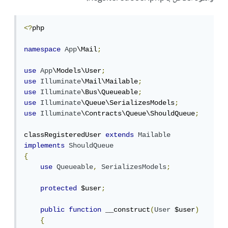
<?
php

namespace
App
\Mail
;
use
App
\Models\User
;
use
Illuminate
\Mail\Mailable
;
use
Illuminate
\Bus\Queueable
;
use
Illuminate
\Queue\SerializesModels
;
use
Illuminate
\Contracts\Queue\ShouldQueue
;
classRegisteredUser 
extends
Mailable
implements
ShouldQueue
{
use
Queueable
,
SerializesModels
;
protected
 $user
;
public
function
 __construct
(
User
 $user
)
{