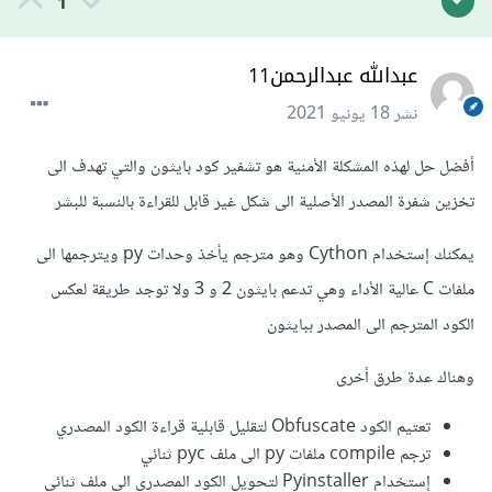
1
عبدالله عبدالرحمن11
نشر
18 يونيو 2021
أفضل حل لهذه المشكلة الأمنية هو تشفير كود بايثون والتي تهدف الى
تخزين شفرة المصدر الأصلية الى شكل غير قابل للقراءة بالنسبة للبشر
يمكنك إستخدام Cython وهو مترجم يأخذ وحدات py ويترجمها الى
ملفات C عالية الأداء وهي تدعم بايثون 2 و 3 ولا توجد طريقة لعكس
الكود المترجم الى المصدر ببايثون
وهناك عدة طرق أخرى
تعتيم الكود Obfuscate لتقليل قابلية قراءة الكود المصدري
ترجم compile ملفات py الى ملف pyc ثنائي
إستخدام Pyinstaller لتحويل الكود المصدري الى ملف ثنائي