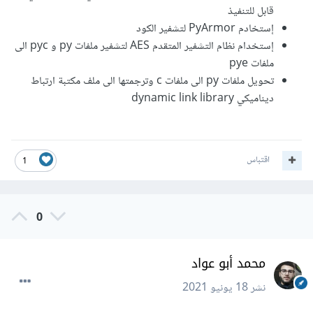
قابل للتنفيذ
إستخادم PyArmor لتشفير الكود
إستخدام نظام التشفير المتقدم AES لتشفير ملفات py و pyc الى
ملفات pye
تحويل ملفات py الى ملفات c وترجمتها الى ملف مكتبة ارتباط
ديناميكي dynamic link library
اقتباس
1
0
محمد أبو عواد
نشر
18 يونيو 2021