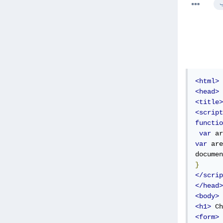
ب
<html>
<head>
<title>
<script
functio
var
 ar
var
 are
documen
}
</scrip
</head>
<body>
<h1>
 Ch
<form>