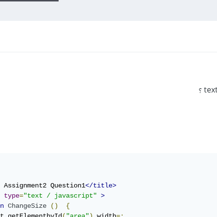
 Assignment2 Question1
</title>
type
=
"text / javascript"
>
n
ChangeSize
()
{
t
.
getElementbyId
(
"area"
).
width
=;