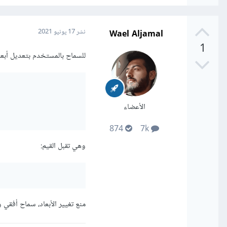
Wael Aljamal
نشر
17 يونيو 2021
1
للسماح بالمستخدم بتعديل أبعاد text area يمكن وضع خاصية resize في
الأعضاء
874
7k
وهي تقبل القيم:
منع تغيير الأبعاد، سماح أفقي