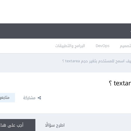
تصميم
DevOps
البرامج والتطبيقات
ف اسمح للمستخدم بتغير حجم textarea ؟
متابعو
مشاركة
اطرح سؤالًا
أجب على هذا 