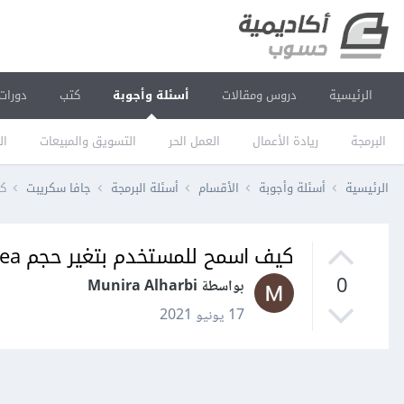
الرئيسية
دروس ومقالات
أسئلة وأجوبة
كتب
دورات
البرمجة
ريادة الأعمال
العمل الحر
التسويق والمبيعات
ال
الرئيسية
أسئلة وأجوبة
الأقسام
أسئلة البرمجة
جافا سكريبت
كي
كيف اسمح للمستخدم بتغير حجم textarea ؟
0
بواسطة Munira Alharbi
17 يونيو 2021