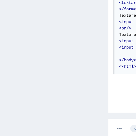
<textar
</form>
<input
<br/>
<input
<input
</body>
</html>
ب