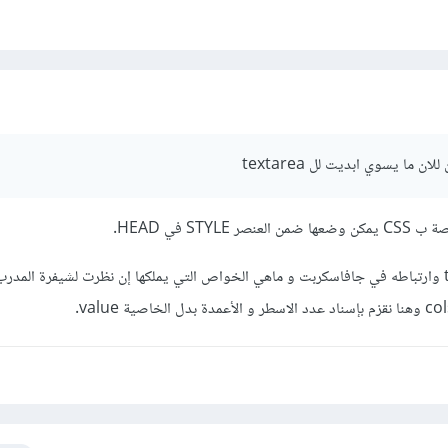
 ما يسوي ابديت لل textarea
STYL في HEAD.
ارجو تصفح العنصر textarea وارتباطه في جافاسكربت و ماهي الخواص التي يملكها إن نظرت لشيفرة الم