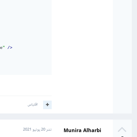
e
"
/>
اقتباس
Munira Alharbi
نشر
20 يونيو 2021