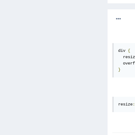
div 
{
  resiz
  overf
}
resize
: