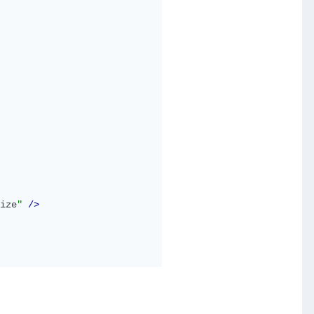
ize
"
/>