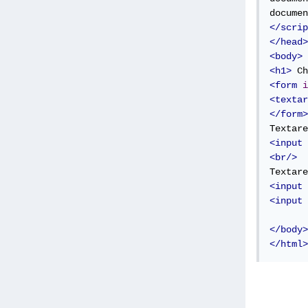
documen
</scrip
</head>
<body>
<h1>
 Ch
<form
i
<textar
</form>
<input
<br/>
<input
<input
</body>
</html>