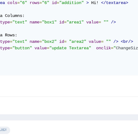
ea
cols
=
"6"
rows
=
"6"
id
=
"addition"
>
 Hi! 
</textarea>
type
=
"text"
name
=
"box1"
id
=
"area1"
value
=
""
/>
type
=
"text"
name
=
"box2"
id
=
"area2"
value
=
""
/>
<br/>
type
=
"button"
value
=
"update Textarea"
onclik
=
"
ChangeSiz
الكات