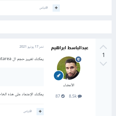
اقتباس
عبدالباسط ابراهيم
نشر
17 يونيو 2021
1
يمكنك تغيير حجم ال textarea من خلال خاصية rows و cols كالتالي
الأعضاء
يمكنك الإعتماد على هذه الخاص
87
8.5k
اقتباس