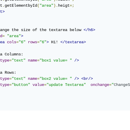
t
.
getElementbyId
(
"area"
).
heigt
=;
t>
ange the size of the textarea below 
</h6>
d
=
"area"
>
ea
cols
=
"6"
rows
=
"6"
>
 Hi! 
</textarea>
type
=
"text"
name
=
"box1 value= "
/>
type
=
"text"
name
=
"box2 value= "
/>
<br/>
type
=
"button"
value
=
"update Textarea"
onchange
=
"
ChangeS