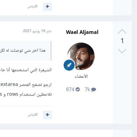
اقتباس
Wael Aljamal
نشر
19 يونيو 2021
1
هذا اخر شي توصلت له لكن للان
الشيفرة التي استخدمها أنا خاصة ب CSS يمكن وضعها ضمن العنصر E
الأعضاء
874
7k
تلاحظين استخدام rows و cols وهنا نقزم بإسناد عدد الاسطر و الأعمدة بدل الخاصية value.
اقتباس