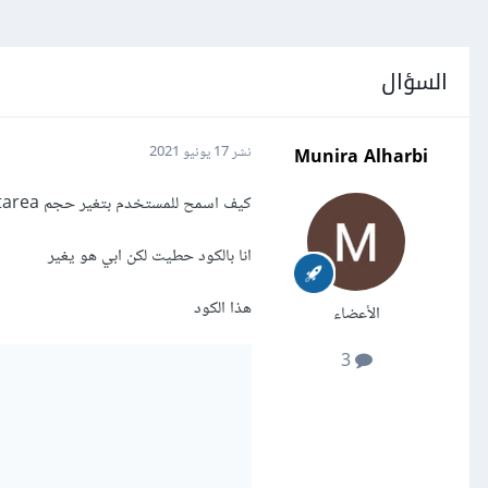
السؤال
Munira Alharbi
نشر
17 يونيو 2021
كيف اسمح للمستخدم بتغير حجم textarea ؟
انا بالكود حطيت لكن ابي هو يغير
هذا الكود
الأعضاء
3