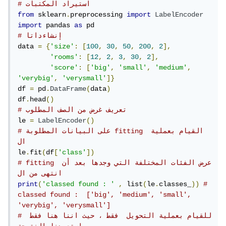
# استيراد المكتبات
from
 sklearn
.
preprocessing 
import
LabelEncoder
import
 pandas 
as
# إنشاءداتا 
data 
=
{
'size'
:
[
100
,
30
,
50
,
200
,
2
],
'rooms'
:
[
12
,
2
,
3
,
30
,
2
],
'score'
:
[
'big'
,
'small'
,
'medium'
,
'verybig'
,
'verysmall'
]}
df 
=
 pd
.
DataFrame
(
data
)
df
.
head
()
# تعريف غرض من الصف المطلوب
le 
=
LabelEncoder
()
# على البيانات المطلوبة fitting القيام بعملية 
ال
le
.
fit
(
df
[
'class'
])
# fitting عرض الفئات المختلفة التي وجدها بعد أن 
انتهى من ال
print
(
'classed found : '
,
 list
(
le
.
classes_
))
# 
classed found :  ['big', 'medium', 'small', 
'verybig', 'verysmall']
# للقيام بعملية التحويل  فقط ، حيث اننا هنا فقط 