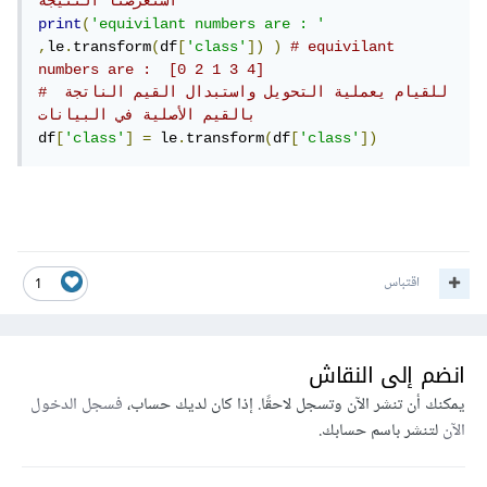
استعرضنا النتيجة 
print
(
'equivilant numbers are : '
,
le
.
transform
(
df
[
'class'
])
)
# equivilant 
numbers are :  [0 2 1 3 4]
# للقيام يعملية التحويل واستبدال القيم الناتجة 
بالقيم الأصلية في البيانات
df
[
'class'
]
=
 le
.
transform
(
df
[
'class'
])
اقتباس
1
انضم إلى النقاش
يمكنك أن تنشر الآن وتسجل لاحقًا. إذا كان لديك حساب،
فسجل الدخول
الآن
لتنشر باسم حسابك.