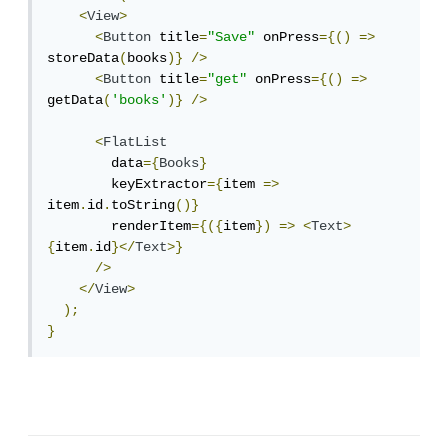
<
View
>
<
Button
 title
=
"Save"
 onPress
={()
=>
storeData
(
books
)}
/>
<
Button
 title
=
"get"
 onPress
={()
=>
getData
(
'books'
)}
/>
<
FlatList
        data
={
Books
}
        keyExtractor
={
item 
=>
item
.
id
.
toString
()}
        renderItem
={({
item
})
=>
<
Text
>
{
item
.
id
}</
Text
>}
/>
</
View
>
);
}