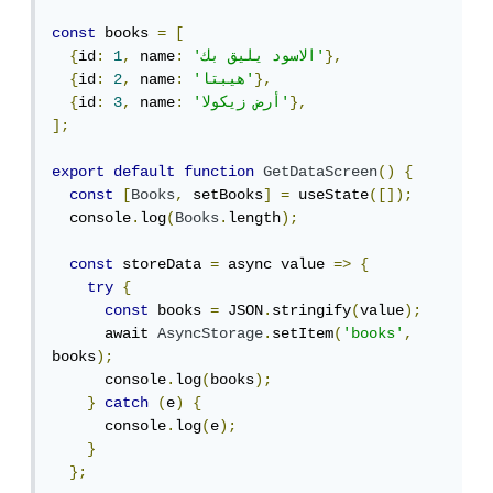
const
 books 
=
[
},
'الاسود يليق بك'
:
 name
,
1
:
id
{
},
'هيبتا'
:
 name
,
2
:
id
{
},
'أرض زيكولا'
:
 name
,
3
:
id
{
];
export
default
function
GetDataScreen
()
{
const
[
Books
,
 setBooks
]
=
 useState
([]);
  console
.
log
(
Books
.
length
);
const
 storeData 
=
 async value 
=>
{
try
{
const
 books 
=
 JSON
.
stringify
(
value
);
      await 
AsyncStorage
.
setItem
(
'books'
,
books
);
      console
.
log
(
books
);
}
catch
(
e
)
{
      console
.
log
(
e
);
}
};