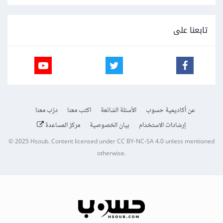
تابعنا على
عن أكاديمية حسوب
الأسئلة الشائعة
اكتب معنا
درّب معنا
إرشادات الاستخدام
بيان الخصوصية
مركز المساعدة
© 2025
Hsoub
.
Content licensed under
CC BY-NC-SA 4.0
unless mentioned
otherwise.