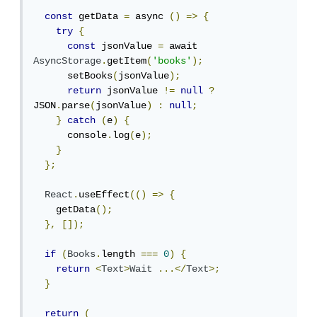
const
 getData 
=
 async 
()
=>
{
try
{
const
 jsonValue 
=
 await 
AsyncStorage
.
getItem
(
'books'
);
      setBooks
(
jsonValue
);
return
 jsonValue 
!=
null
?
JSON
.
parse
(
jsonValue
)
:
null
;
}
catch
(
e
)
{
      console
.
log
(
e
);
}
};
React
.
useEffect
(()
=>
{
    getData
();
},
[]);
if
(
Books
.
length 
===
0
)
{
return
<
Text
>
Wait
...</
Text
>;
}
return
(