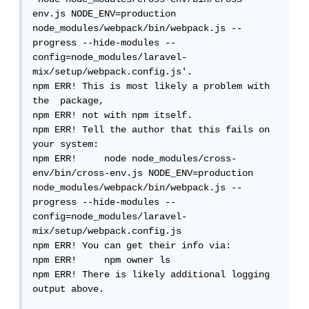
env.js NODE_ENV=production 
node_modules/webpack/bin/webpack.js --
progress --hide-modules --
config=node_modules/laravel-
mix/setup/webpack.config.js'.

npm ERR! This is most likely a problem with 
the  package,

npm ERR! not with npm itself.

npm ERR! Tell the author that this fails on 
your system:

npm ERR!     node node_modules/cross-
env/bin/cross-env.js NODE_ENV=production 
node_modules/webpack/bin/webpack.js --
progress --hide-modules --
config=node_modules/laravel-
mix/setup/webpack.config.js

npm ERR! You can get their info via:

npm ERR!     npm owner ls

npm ERR! There is likely additional logging 
output above.
