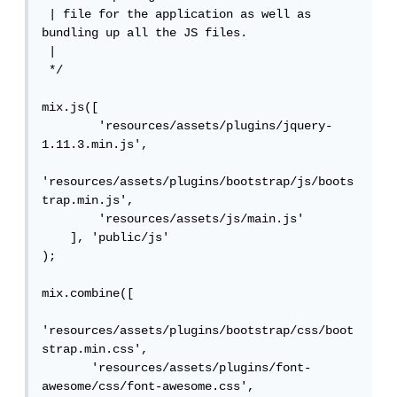
 | file for the application as well as 
bundling up all the JS files.

 |

 */

mix.js([

        'resources/assets/plugins/jquery-
1.11.3.min.js',

'resources/assets/plugins/bootstrap/js/boots
trap.min.js',

        'resources/assets/js/main.js'

    ], 'public/js'

);

mix.combine([

'resources/assets/plugins/bootstrap/css/boot
strap.min.css',

       'resources/assets/plugins/font-
awesome/css/font-awesome.css',
