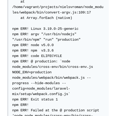
    at 
/home/vagrant/projects/nielsvroman/node_modu
les/webpack/bin/convert-argv.js:109:17

    at Array.forEach (native)

npm ERR! Linux 3.19.0-25-generic

npm ERR! argv "/usr/bin/nodejs" 
"/usr/bin/npm" "run" "production"

npm ERR! node v5.0.0

npm ERR! npm  v3.3.6

npm ERR! code ELIFECYCLE

npm ERR! @ production: `node 
node_modules/cross-env/bin/cross-env.js 
NODE_ENV=production 
node_modules/webpack/bin/webpack.js --
progress --hide-modules --
config=node_modules/laravel-
mix/setup/webpack.config.js`

npm ERR! Exit status 1

npm ERR!

npm ERR! Failed at the @ production script 
'node node_modules/cross-env/bin/cross-