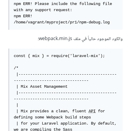
npm ERR! Please include the following file 
with any support request:

npm ERR!     
/home/vagrant/myproject/pr1/npm-debug.log
والكود الموجود حالياً في ملف webpack.min.js:
const { mix } = require('laravel-mix');

/*

 |------------------------------------------
--------------------------------

 | Mix Asset Management

 |------------------------------------------
--------------------------------

 |

 | Mix provides a clean, fluent 
API
 for 
defining some Webpack build steps

 | for your Laravel application. By default, 
we are compiling the Sass
