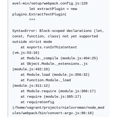
avel-mix/setup/webpack.config.js:120

        let extractPlugin = new 
plugins.ExtractTextPlugin(

        ^^^

SyntaxError: Block-scoped declarations (let, 
const, function, class) not yet supported 
outside strict mode

    at exports.runInThisContext 
(vm.js:53:16)

    at Module._compile (module.js:404:25)

    at Object.Module._extensions..js 
(module.js:432:10)

    at Module.load (module.js:356:32)

    at Function.Module._load 
(module.js:311:12)

    at Module.require (module.js:366:17)

    at require (module.js:385:17)

    at requireConfig 
(/home/vagrant/projects/nielsvroman/node_mod
ules/webpack/bin/convert-argv.js:96:18)
