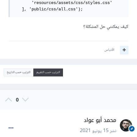
       'resources/assets/css/styles.css'

   ], 'public/css/all.css');
كيف يمكنني حل المشكلة؟
اقتباس
الترتيب حسب التقييم
الترتيب حسب التاريخ
0
محمد أبو عواد
نشر
15 يونيو 2021