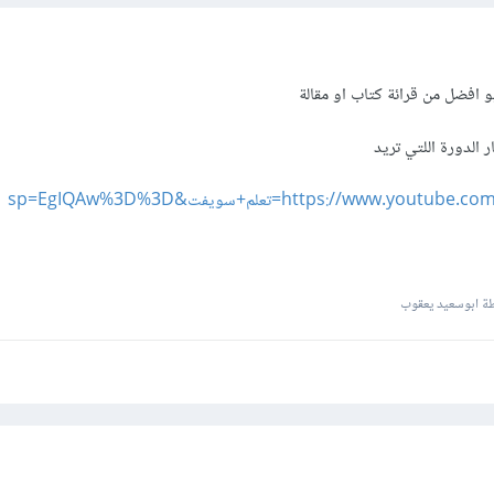
و افضل من قرائة كتاب او مقالة
 الدورة اللتي تريد
https://ww=تعلم+سويفت&sp=EgIQAw%3D%3D
ة ابوسعيد يعقوب