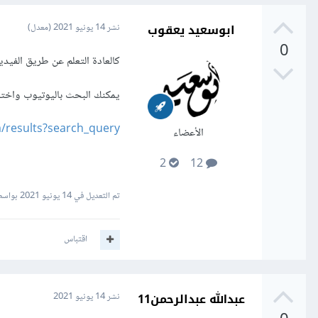
ابوسعيد يعقوب
نشر
14 يونيو 2021
(معدل)
0
كالعادة التعلم عن طريق الفيدي
يمكنك البحث باليوتيوب واختار
w.youtube.com/results?search_query
الأعضاء
2
12
تم التعديل في
14 يونيو 2021
بواسط
اقتباس
عبدالله عبدالرحمن11
نشر
14 يونيو 2021