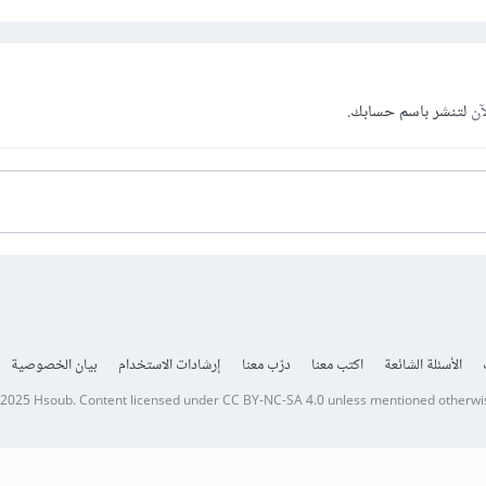
آن
لتنشر باسم حسابك.
الأسئلة الشائعة
اكتب معنا
درّب معنا
إرشادات الاستخدام
بيان الخصوصية
 2025
Hsoub
.
Content licensed under
CC BY-NC-SA 4.0
unless mentioned otherwi