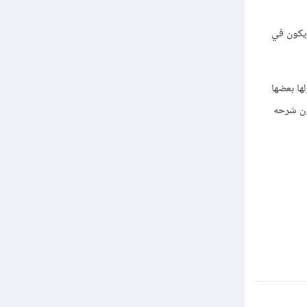
تعلم من فيديو واحد مساق سريع crash course وهذا يكون في
ها بعضها
ذي يكون شرحه