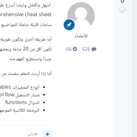
0
أسهل وأفضل وايضا أسرع طريق
ساعات قليلة شاملة للمواضيع ا
الأعضاء
أما طريقة أخرى وتكون طويلة 
66
526
جيداً وتستطيع الفهم منه
أما إذا أردت التعلم بنفسك من
أنواع المتغيرات Variables وكيفية إستخدامها وتعريفها
مسار التشغيل control flow
الدوال functions
البرمجة الكائنية الموجهة ct Oriented Programming
اقتباس