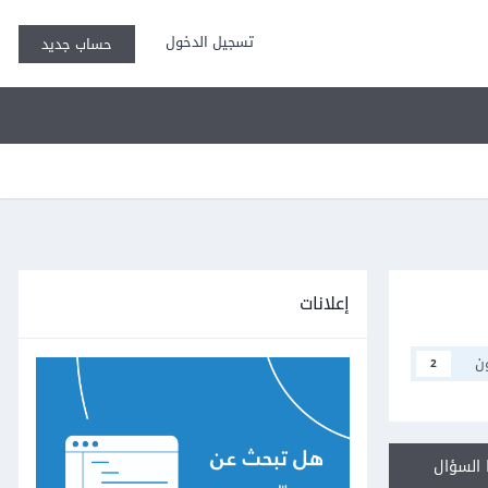
تسجيل الدخول
حساب جديد
إعلانات
ن
2
السؤال