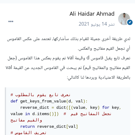
Ali Haidar Ahmad
نشر
14 يونيو 2021
لدي طريقة أخرى جميلة للقيام بذلك سأشاركها، تعتمد على عكس القاموس
أي نجعل القيم مفاتيح والعكس.
نعرف تابع يقبل قاموس d وقيمة val ثم يقوم بعكس هذا القاموس (جعل
القيم مفاتيح والمفاتيح قيم) ثم يبحث في القاموس الجديد عن القيمة val
بالطريقة الاعتيادية ويردها لنا كالتالي:
# نعرف تابع يقوم بالمطلوب
def
 get_keys_from_value
(
d
,
 val
):
    reverse_dict 
=
 dict
([(
value
,
 key
)
for
 key
,
# نجعل المفاتيح قيم 
()])
items
.
 d
in
value 
والقيم مفاتيح
return
 reverse_dict
[
val
]
# تعريف القاموس