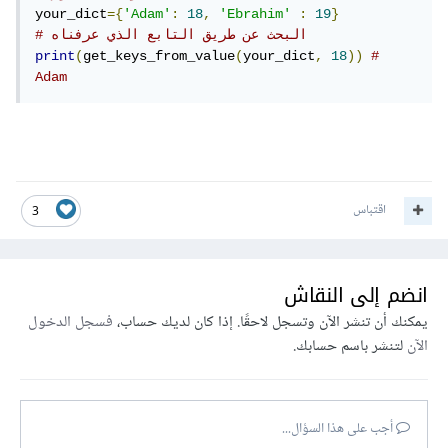
your_dict
={
'Adam'
:
18
,
'Ebrahim'
:
19
}
# البحث عن طريق التابع الذي عرفناه
print
(
get_keys_from_value
(
your_dict
,
18
))
# 
Adam
اقتباس
3
انضم إلى النقاش
يمكنك أن تنشر الآن وتسجل لاحقًا. إذا كان لديك حساب،
فسجل الدخول
الآن
لتنشر باسم حسابك.
أجب على هذا السؤال...