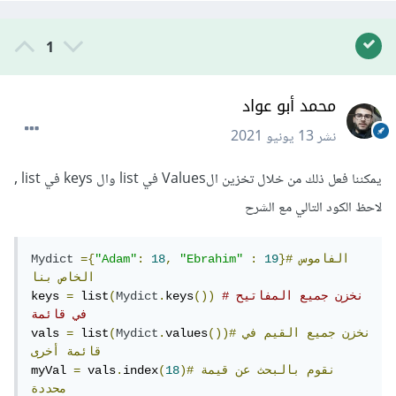
1
محمد أبو عواد
نشر
13 يونيو 2021
يمكننا فعل ذلك من خلال تخزين الValues في list وال keys في list ,
لاحظ الكود التالي مع الشرح
}#الفاموس
19
:
"Ebrahim"
,
18
:
"Adam"
={
Mydict
الخاص
بنا
#نخزن جميع المفاتيح 
())
keys
.
Mydict
(
 list
=
keys 
في قائمة
())#نخزن
جميع
القيم
في
values
.
Mydict
(
 list
=
vals 
قائمة
أخرى
)#نقوم
بالبحث
عن
قيمة
18
(
index
.
 vals
=
myVal 
محددة