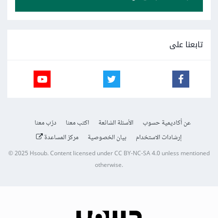
تابعنا على
عن أكاديمية حسوب
الأسئلة الشائعة
اكتب معنا
درّب معنا
إرشادات الاستخدام
بيان الخصوصية
مركز المساعدة
© 2025
Hsoub
.
Content licensed under
CC BY-NC-SA 4.0
unless mentioned
otherwise.