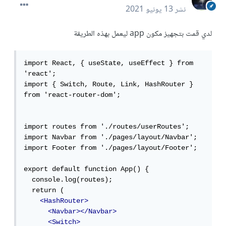
نشر
13 يونيو 2021
لدي قمت بتجهيز مكون app ليعمل بهذه الطريقة
import React, { useState, useEffect } from 
'react';

import { Switch, Route, Link, HashRouter } 
from 'react-router-dom';

import routes from './routes/userRoutes';

import Navbar from './pages/layout/Navbar';

import Footer from './pages/layout/Footer';

export default function App() {

  console.log(routes);

  return (

<HashRouter>
<Navbar></Navbar>
<Switch>