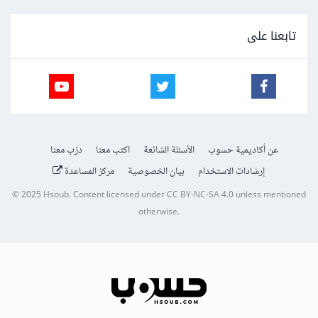
تابعنا على
عن أكاديمية حسوب
الأسئلة الشائعة
اكتب معنا
درّب معنا
إرشادات الاستخدام
بيان الخصوصية
مركز المساعدة
© 2025
Hsoub
.
Content licensed under
CC BY-NC-SA 4.0
unless mentioned
otherwise.