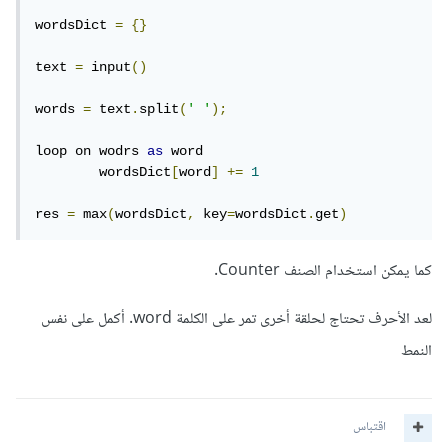
wordsDict 
=
{}
text 
=
 input
()
words 
=
 text
.
split
(
' '
);
loop on wodrs 
as
 word

	wordsDict
[
word
]
+=
1
res 
=
 max
(
wordsDict
,
 key
=
wordsDict
.
get
)
كما يمكن استخدام الصنف Counter.
لعد الأحرف تحتاج لحلقة أخرى تمر على الكلمة word. أكمل على نفس
النمط
اقتباس