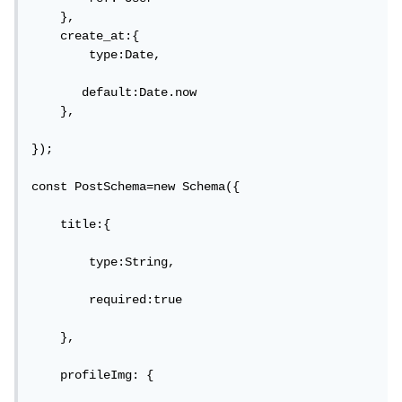
    },

    create_at:{

        type:Date,

       default:Date.now  

    },

});

const PostSchema=new Schema({

    title:{

        type:String,

        required:true

    },

    profileImg: {
