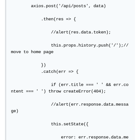
        axios.post('/api/posts', data)

            .then(res => {

                //alert(res.data.token);

                this.props.history.push('/');//
move to home page

            })

            .catch(err => {

                if (err.title === ' ' && err.co
ntent === ' ') throw createError(404);

                //alert(err.response.data.messa
ge)

                this.setState({

                    error: err.response.data.me