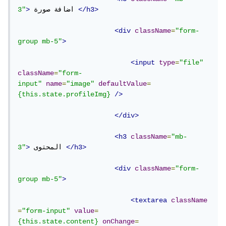
</h3>
 اضافة صورة 
>
3"
<div
className
=
"form-
group mb-5"
>
<input
type
=
"file"
className
=
"form-
input"
name
=
"image"
defaultValue
=
{this.state.profileImg}
/>
</div>
<h3
className
=
"mb-
</h3>
 المحتوى 
>
3"
<div
className
=
"form-
group mb-5"
>
<textarea
className
=
"form-input"
value
=
{this.state.content}
onChange
=