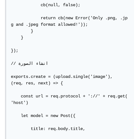
            cb(null, false);

            return cb(new Error('Only .png, .jp
g and .jpeg format allowed!'));

        }

    }

});

// انشاء الصورة

exports.create = (upload.single('image'),
(req, res, next) => {

    const url = req.protocol + '://' + req.get(
'host')

    let model = new Post({

        title: req.body.title,
