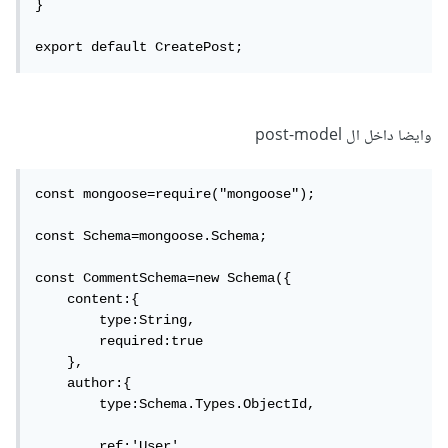
}

export default CreatePost;
وايضا داخل ال post-model
const mongoose=require("mongoose");

const Schema=mongoose.Schema;

const CommentSchema=new Schema({

    content:{

        type:String,

        required:true

    },

    author:{

        type:Schema.Types.ObjectId,

        ref:'User'
