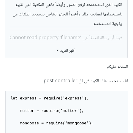
الكود الذي استخدمته لرفع الصور وأيضاً ماهي المكتبة التي تقوم
باستخدامها لمعالجة ذلك وأخيراً الجزء الخاص بتحديد الملفات من
واجهة المستخدم.
فبما أن رسالة الخطأ هي Cannot read property 'filename'
of undefined هذا يعني أنه لا يتم التعرّف على الملف الذي قام
أظهر المزيد
المستخدم برفعه ويعود ذلك لعدة أسباب وسأذكر لك بعض النقاط
التي قد تساعدك في حل المشكلة:
السلام عليكم
أولاً: يجب عليك التأكد من أنه يتم تحميل الملف وإرساله مع اسم
انا مستخدم هاذا الكود في ال post-controller
المتغير الصحيح من واجهة المستخدم وتستطيع ذلك من خلال
let express = require('express'),

مراقبة المتغيّرات التي يتم إرسالها بالطلب POST من أدوات تطوير
المتصفّح لديك أو من خلال استخدام postman.
    multer = require('multer'),

ثانياً: يجب عليك التأكد من أن نوع الترميز الخاص بالـ Form الذي
    mongoose = require('mongoose'),
