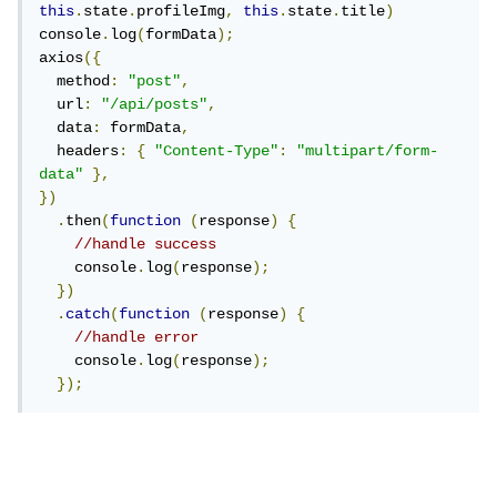
this
.
state
.
profileImg
,
this
.
state
.
title
)
console
.
log
(
formData
);
axios
({
  method
:
"post"
,
  url
:
"/api/posts"
,
  data
:
 formData
,
  headers
:
{
"Content-Type"
:
"multipart/form-
data"
},
})
.
then
(
function
(
response
)
{
//handle success
    console
.
log
(
response
);
})
.
catch
(
function
(
response
)
{
//handle error
    console
.
log
(
response
);
});