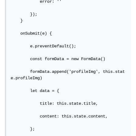
            error: ''

        });

    }

    onSubmit(e) {

        e.preventDefault();

        const formData = new FormData()

        formData.append('profileImg', this.stat
e.profileImg)

        let data = {

            title: this.state.title,

            content: this.state.content,

        };
