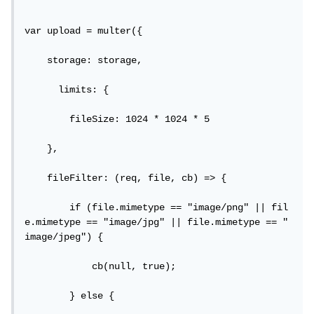
var upload = multer({

    storage: storage,

      limits: {

        fileSize: 1024 * 1024 * 5

    },

    fileFilter: (req, file, cb) => {

        if (file.mimetype == "image/png" || fil
e.mimetype == "image/jpg" || file.mimetype == "
image/jpeg") {

            cb(null, true);

        } else {
