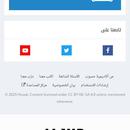
تابعنا على
عن أكاديمية حسوب
الأسئلة الشائعة
اكتب معنا
درّب معنا
إرشادات الاستخدام
بيان الخصوصية
مركز المساعدة
© 2025
Hsoub
.
Content licensed under
CC BY-NC-SA 4.0
unless mentioned
otherwise.