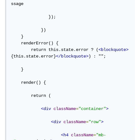
ssage

               });

            })

    }

    renderError() {

        return this.state.error ? (
<blockquote>
{this.state.error}
</blockquote>
) : "";

    }

    render() {

        return (

<div
className
=
"container"
>
<div
className
=
"row"
>
<h4
className
=
"mb-