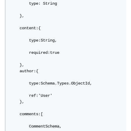
        type: String

    },

    content:{

        type:String,       

        required:true

    },

    author:{

        type:Schema.Types.ObjectId,

        ref:'User'

    },

    comments:[      

        CommentSchema,
