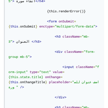
</h4>
 انشاء صورة
>
5"
                    {this.renderError()}

<form
onSubmit
=
{
this
.
onSubmit
}
enctype
=
"multipart/form-data"
>
<h3
className
=
"mb-
</h3>
 العنوان 
>
3"
<div
className
=
"form-
group mb-5"
>
<input
className
=
"f
orm-input"
type
=
"text"
value
=
{this.state.title}
onChange
=
"اضف عنوان للص
=
placeholder
}
onChangeTitle
.
this
{
/>
ورة "
</div>
<h3
className
=
"mb-