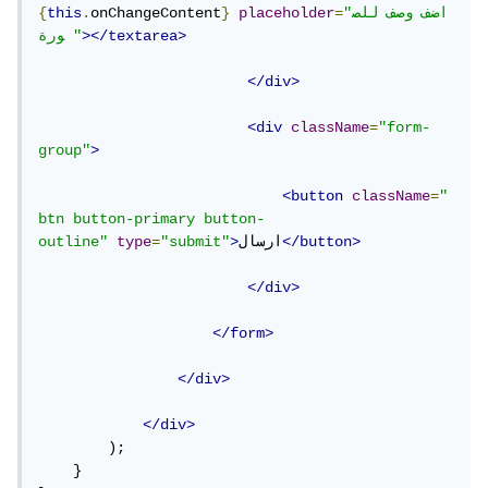
"اضف وصف للص
=
placeholder
}
onChangeContent
.
this
{
></textarea>
ورة "
</div>
<div
className
=
"form-
group"
>
<button
className
=
"
btn button-primary button-
</button>
ارسال
>
"submit"
=
type
outline"
</div>
</form>
</div>
</div>
        );

    }
