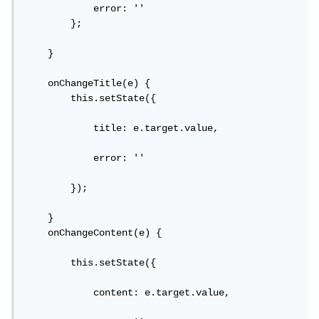
            error: ''

        };

    }

    onChangeTitle(e) {

        this.setState({

            title: e.target.value,

            error: ''

        });

    }

    onChangeContent(e) {

        this.setState({

            content: e.target.value,
