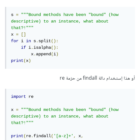
s 
=
"""Bound methods have been "bound" (how 
descriptive) to an instance, what about 
that?!"""
x 
=
[]
for
 i 
in
 s
.
split
():
if
 i
.
isalpha
():
        x
.
append
(
i
)
print
(
x
)
أو هذا إستخدام دالة findall من حزمة re
import
 re

x 
=
"""Bound methods have been "bound" (how 
descriptive) to an instance, what about 
that?!"""
print
(
re
.
findall
(
'[a-z]+'
,
 x
,