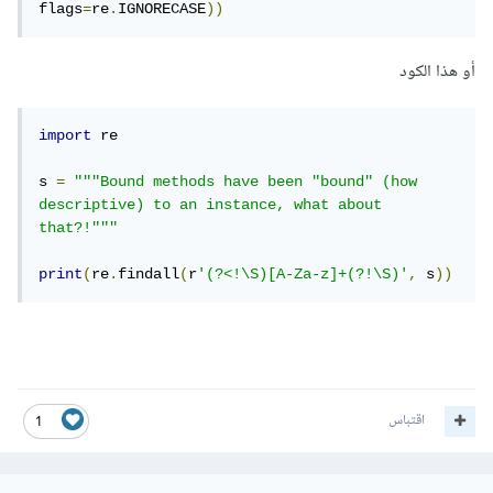
flags
=
re
.
IGNORECASE
))
أو هذا الكود
import
 re

s 
=
"""Bound methods have been "bound" (how 
descriptive) to an instance, what about 
that?!"""
print
(
re
.
findall
(
r
'(?<!\S)[A-Za-z]+(?!\S)'
,
 s
))
اقتباس
1