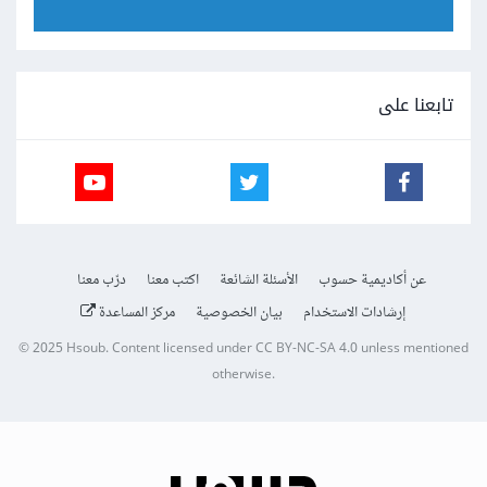
تابعنا على
عن أكاديمية حسوب
الأسئلة الشائعة
اكتب معنا
درّب معنا
إرشادات الاستخدام
بيان الخصوصية
مركز المساعدة
© 2025
Hsoub
.
Content licensed under
CC BY-NC-SA 4.0
unless mentioned
otherwise.