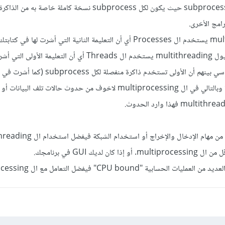
لاتتم مشاركة الذاكرة بين ال subprocess حيث يكون لكل subprocess نسخة كاملة 
إن الموديول multiprocessing يستخدم ال Processes أي أن التعليمة الثانية التي أشرت لها في ك
بإنشاء Processe أما الموديول multithreading يستخدم ال Threads أي أن التعليمة
بإنشاء Thread، والفرق الأساسي بينهم أن الأولى تستخدم ذاكرة من
ال Threads تتشارك الذاكرة وبالتالي في ال multiprocessing لاخوف من حدوث حالات تلف 
ية "CPU bound" فيفضل التعامل مع ال multiprocessing.