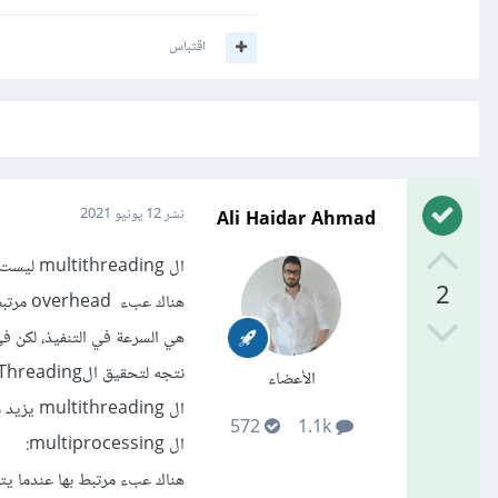
اقتباس
Ali Haidar Ahmad
نشر
12 يونيو 2021
ال multithreading ليست دوماً الحل الأفضل لتسريع البرنامج:
2
هي السرعة في التنفيذ، لكن في
نتجه لتحقيق الThreading لكي يقل زمن التنفيذ وليس العكس)
الأعضاء
ال multithreading يزيد من تعقيد البرنامج ، مما يجعل تصحيح الأخطاء أكثر صعوبة.
572
1.1k
ال multiprocessing:
هناك عبء مرتبط بها عندما يتع