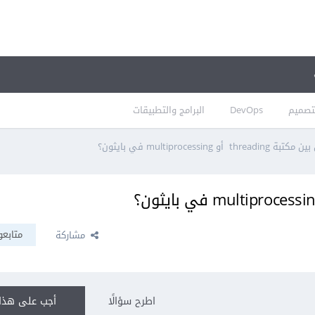
تصميم
DevOps
البرامج والتطبيقات
thre أو multiprocessing في بايثون؟
متابعو
مشاركة
اطرح سؤالًا
أجب على هذا 