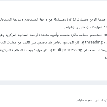
مكتبة threading بأنها خفيفة الوزن وتتشارك الذاكرة ومسؤولة عن واجهة المستخدم وسريعة الاستجا
 المرتبطة بالإدخال و الإخراج,
بينما مكتبة multiprocessing تستخدم مساحة ذاكرة منفصلة وأنوية متعددة لوحدة المعالجة المركزية
في الاستخدام, يمكنك استخدام threading إذا كان البرنامج الخاص بك يحتوي على الكثير من عمليا
أو يستخدام الشبكة ويمكنك ويمكنك استخدام multiprocessing إذا كان مرتبط بوحدة المعالج
ة
آن
لتنشر باسم حسابك.