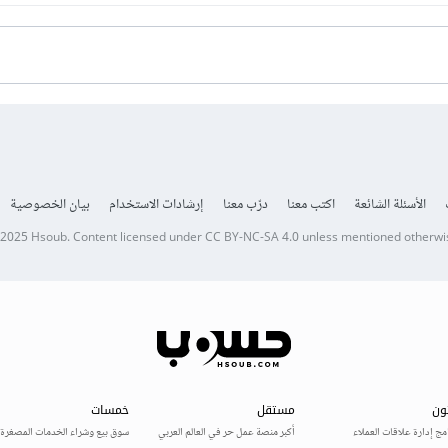
الأسئلة الشائعة
اكتب معنا
درّب معنا
إرشادات الاستخدام
بيان الخصوصية
 2025
Hsoub
.
Content licensed under
CC BY-NC-SA 4.0
unless mentioned otherwi