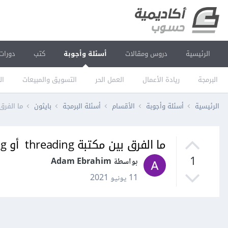
الرئيسية
دروس ومقالات
أسئلة وأجوبة
كتب
دورات
البرمجة
ريادة الأعمال
العمل الحر
التسويق والمبيعات
ال
الرئيسية
أسئلة وأجوبة
الأقسام
أسئلة البرمجة
بايثون
ما الفرق بين مكتبة ading
ما الفرق بين مكتبة threading أو multiprocessing في بايثون؟
1
بواسطة Adam Ebrahim
11 يونيو 2021