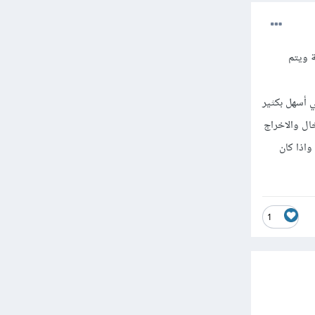
بة ويتم
 وهي أسهل بكثير
ت الادخال والاخراج
ة المركزية واذا كان
1