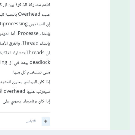
عبء Overhead بالنسبة للبرامج الأخرى.
deadlock بينما في ال multithreading فهذا وارد الحدوث.
متى نستخدم كل منها:
سيترتب عليها overhead أقل من ال multiprocessing. أو إذا كان لديك GUI في برنامجك.
إذا كان برنامجك يحوي على العديد من العمليات الحساب
اقتباس