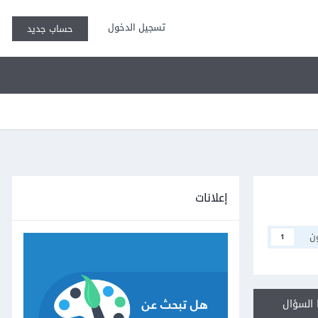
تسجيل الدخول
حساب جديد
إعلانات
ن
1
السؤال