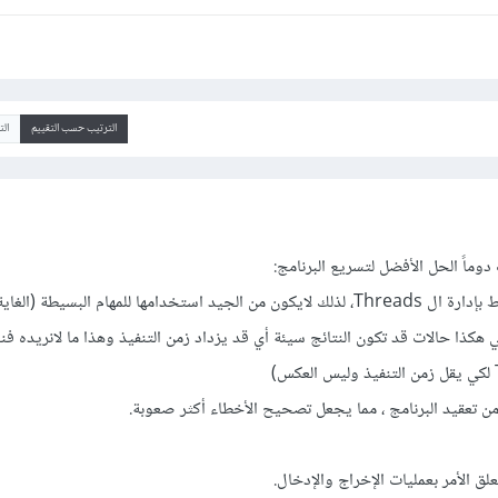
الترتيب حسب التقييم
ال
هناك عبء overhead مرتبط بإدارة ال Threads، لذلك لايكون من الجيد استخدامها للمهام البسيطة 
 هكذا حالات قد تكون النتائج سيئة أي قد يزداد زمن التنفيذ وهذا ما لانريده ف
لق الأمر بعمليات الإخراج والإدخال.