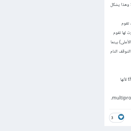
خاصة به من الذاكرة وهذا يشكل
تابتك تقوم
 الأولى التي أشرت لها تقوم
فصلة لكل subprocess (كما أشرت في الأعلى) بينما
البيانات أو التوقف التام
إذا كان البرنامج يحوي العديد من مهام الإدخال والإخراج أو استخدام الشبكة فيفضل استخدام ال threading لأنها
3