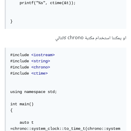
    printf("%s", ctime(&t));

}
او يمكننا استخدام مكتبة chrono كالتالي
#include 
<iostream>
#include 
<string>
#include 
<chrono>
#include 
<ctime>
using namespace std;

int main()

{

    auto t 
=chrono::system_clock::to_time_t(chrono::system