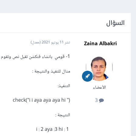
السؤال
Zaina Albakri
نشر
11 يونيو 2021
(معدل)
1- قومي بانشاء فنكشن تقبل نص وتقوم بطباعة كل كلمة وعدد مرات تكرراها
مثال للتفيذ والنتيجة :
التنفيذ:
الأعضاء
check("i i aya aya aya hi ")
3
النتيجة :
i : 2 aya :3 hi : 1