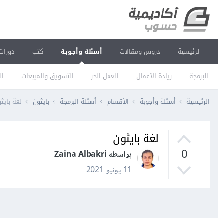
الرئيسية
دروس ومقالات
أسئلة وأجوبة
كتب
دورات
البرمجة
ريادة الأعمال
العمل الحر
التسويق والمبيعات
ال
الرئيسية
أسئلة وأجوبة
الأقسام
أسئلة البرمجة
بايثون
لغة بايث
لغة بايثون
0
بواسطة Zaina Albakri
11 يونيو 2021