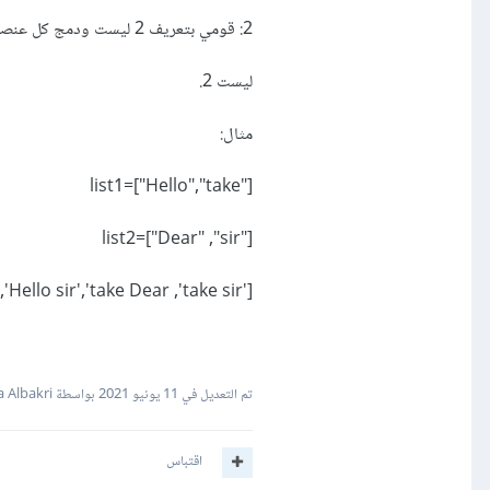
2: قومي بتعريف 2 ليست ودمج كل عنصر من عناصر ليست1 بجميع عناصر
ليست 2.
مثال:
list1=["Hello","take"]
list2=["Dear" ,"sir"]
['hello Dear' ,'Hello sir','take Dear ,'take sir]
تم التعديل في
11 يونيو 2021
بواسطة Zaina Albakri
اقتباس