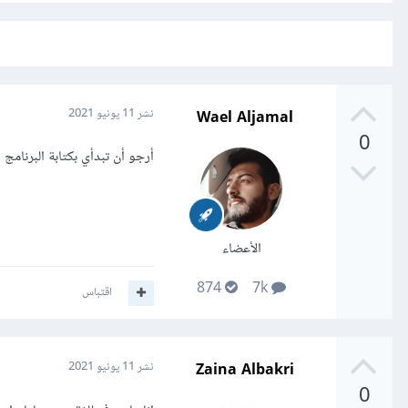
Wael Aljamal
نشر
11 يونيو 2021
0
أرجو أن تبدأي بكتابة البرنا
الأعضاء
874
7k
اقتباس
Zaina Albakri
نشر
11 يونيو 2021
0