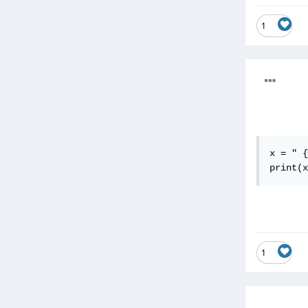
1
x = " {
print(x
1