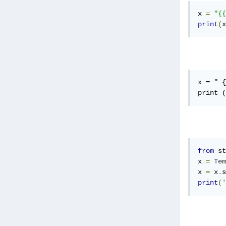
x 
=
"{{
print
(
x
x = " {
print (
from
 st
x 
=
Tem
x 
=
 x
.
s
print
(
'