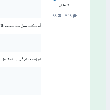
الأعضاء
66
526
أو يمكنك عمل ذلك بصيغة %
أو إستخدام قوالب السلاسل النصية  string