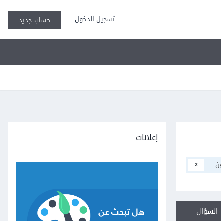
تسجيل الدخول
حساب جديد
إعلانات
ن
2
السؤال