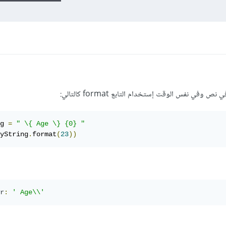
في نفس الوقت إستخدام التابع format كالتالي:
g 
=
" \{ Age \} {0} "
yString
.
format
(
23
))
r
:
' Age\\'