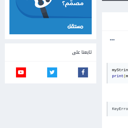
تابعنا على
myStrin
print
(
m
KeyErro