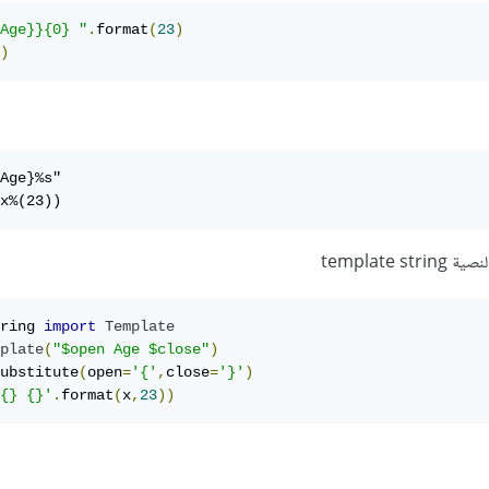
Age}}{0} "
.
format
(
23
)
)
Age}%s"

x%(23)) 
template
ring 
import
Template
plate
(
"$open Age $close"
)
ubstitute
(
open
=
'{'
,
close
=
'}'
)
{} {}'
.
format
(
x
,
23
))