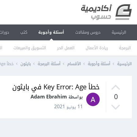
الرئيسية
دروس ومقالات
أسئلة وأجوبة
كتب
دورات
البرمجة
ريادة الأعمال
العمل الحر
التسويق والمبيعات
ال
الرئيسية
أسئلة وأجوبة
الأقسام
أسئلة البرمجة
بايثون
خطأ Key Error: Age في بايثون
خطأ Key Error: Age في بايثون
0
بواسطة Adam Ebrahim
11 يونيو 2021