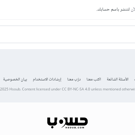
آن
لتنشر باسم حسابك.
الأسئلة الشائعة
اكتب معنا
درّب معنا
إرشادات الاستخدام
بيان الخصوصية
 2025
Hsoub
.
Content licensed under
CC BY-NC-SA 4.0
unless mentioned otherwi