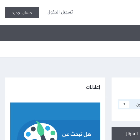
تسجيل الدخول
حساب جديد
إعلانات
ن
2
السؤال