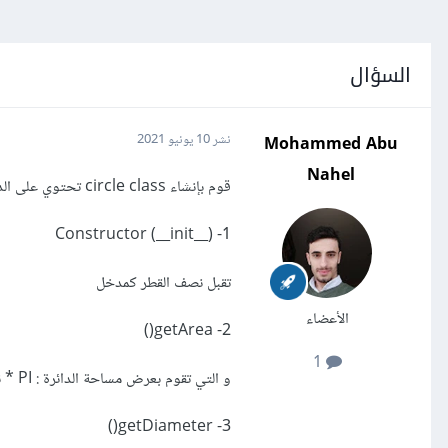
السؤال
Mohammed Abu
نشر
10 يونيو 2021
Nahel
قوم بإنشاء circle class تحتوي على الدوال التالية:
1- Constructor (__init__)
تقبل نصف القطر كمدخل
الأعضاء
2- getArea()
1
و التي تقوم بعرض مساحة الدائرة : PI * نصف القطر * نصف القطر
3- getDiameter()