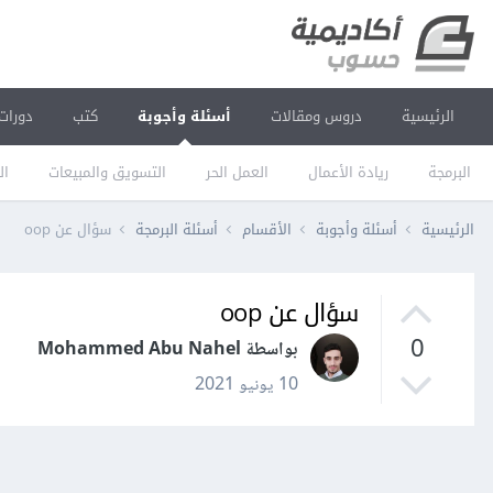
الرئيسية
دروس ومقالات
أسئلة وأجوبة
كتب
دورات
البرمجة
ريادة الأعمال
العمل الحر
التسويق والمبيعات
ال
الرئيسية
أسئلة وأجوبة
الأقسام
أسئلة البرمجة
سؤال عن oop
سؤال عن oop
0
بواسطة Mohammed Abu Nahel
10 يونيو 2021