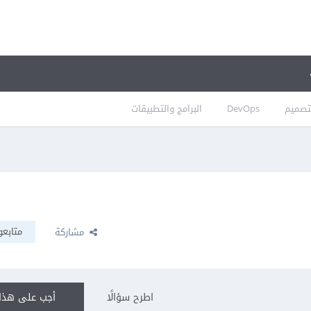
تصميم
DevOps
البرامج والتطبيقات
متابعو
مشاركة
اطرح سؤالًا
أجب على هذا 