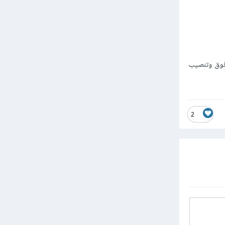
رامج التصميم أنصح بشراء هارد ssd من نوع nVMe M2 بذاكرة 256 وما فوق وتنصيب
2