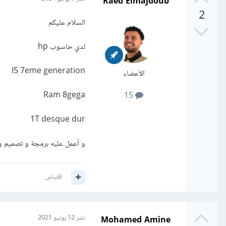
Raed Elmajdoub
2
السلام عليكم
لدي حاسوب hp
I5 7eme generation
الأعضاء
Ram 8gega
15
1T desque dur
و أعمل عليه برمجة و تصميم و
اقتباس
Mohamed Amine
نشر
12 يونيو 2021