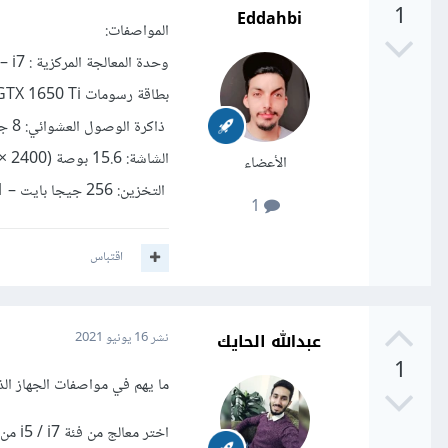
1
Eddahbi
المواصفات:
وحدة المعالجة المركزية : Intel Core i5 – i7 من الجيل العاشر.
بطاقة رسومات Intel Iris Plus – Nvidia GeForce GTX 1650 Ti.
ذاكرة الوصول العشوائي: 8 جيجابايت – 64 جيجابايت.
الشاشة: 15.6 بوصة FHD + (1920 × 1200) IPS – UHD + (3840 × 2400).
الأعضاء
التخزين: 256 جيجا بايت – 1 تيرا بايت SSD.
1
اقتباس
عبدالله الحايك
نشر
16 يونيو 2021
1
ما يهم في مواصفات الجهاز ال
اختر معالج من فئة i5 / i7 من الجيل السابع وما فوق