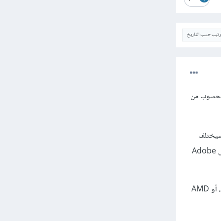
ترتيب حسب التاريخ
 لحسوب من
 سيختلف
الحد الأدنى من المتطلبات، ولكن يمكن أن نتفق على أن المواصفات التالية تفي بالغرض لأغلب برامج التصميم مثل Adobe
وحدة المعالجة المركزية CPU: يفضل أن تكون من نوع inter core i3 - i5 - i7 الجيل العاشر أو أعلى، أو AMD