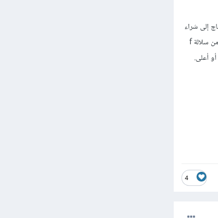
AM وبعض معالجات intel وحينها لن تحتاج إلى شراء
بطاقة رسوميات عالية، وعلى الجانب الأخر توجد معالجات لا تحتوي على بطاقة رسوميات مثل معالجات intel من سلالة f
4