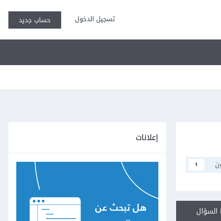
تسجيل الدخول
حساب جديد
إعلانات
ن
1
السؤال