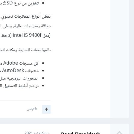
تخزين من نوع SSD: بمساحة 256 جيجابايت على الأقل.
(مثل intel i5 9400f (لاحظ يتنهي رقم المعالج بحرف f) )، أنصحك ببطاقة Nvidia GeForce GTX 1080 أو أعلى.
بالمواصفات السابقة يمكنك الع
كل منتجات Adobe مثل Photoshop و After Effect
منتجات AutoDesk مثل AutoCAD و Maya و 3Ds Max و Rivet
المحررات البرمجية مثل VS Code و droid Studio
برامج أنظمة التشغيل الإفتراضية مثل x
اقتباس
نشر
9 يونيو 2021