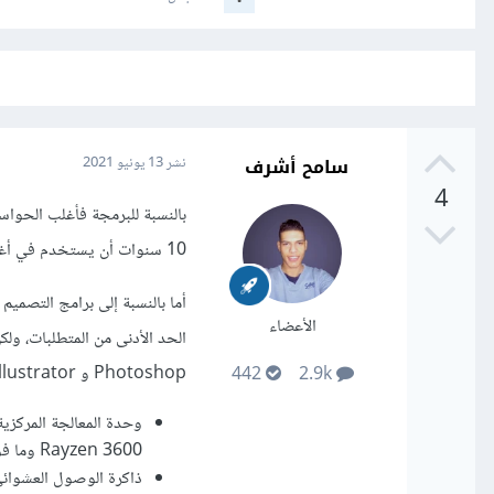
سامح أشرف
نشر
13 يونيو 2021
4
بالنسبة للبرمجة فأغلب الحواس
10 سنوات أن يستخدم في أغلب أنواع البرمجة بدون مشاكل.
أما بالنسبة إلى برامج التصميم
الأعضاء
Photoshop و Illustrator أو Cinema 4D .. إلخ:
442
2.9k
Rayzen 3600 وما فوق.
ذاكرة الوصول العشوائي RAM: على الأقل 8 جيجابايت بسرعة 600