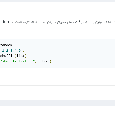
random

[
1
,
2
,
3
,
4
,
5
];
shuffle
(
list
)
"shuffle list : "
,
  list
)