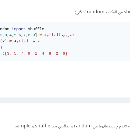
ndom 
import
 shuffle

# تعريف القائمة
]
9
,
8
,
7
,
6
,
5
,
4
,
3
,
2
# خلط القائمة
)
x
(
)
 :[3, 5, 7, 9, 1, 4, 8, 2, 6]
ن random والدالتين هما shuffle و sample