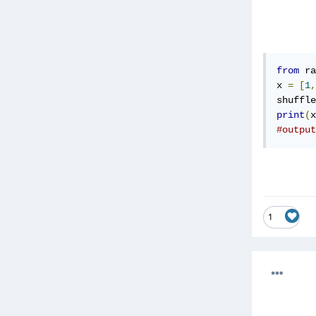
from
 ra
x 
=
[
1
,
shuffle
print
(
x
#output
1