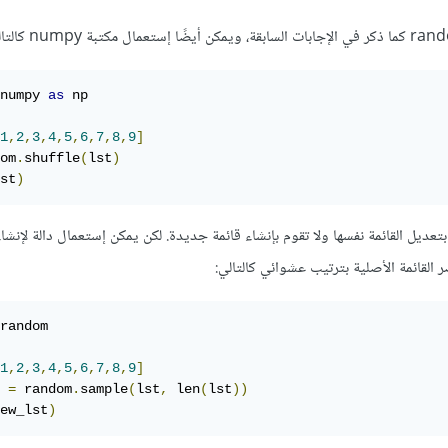
numpy 
as
 np

1
,
2
,
3
,
4
,
5
,
6
,
7
,
8
,
9
]
om
.
shuffle
(
lst
)
st
)
تعديل القائمة نفسها ولا تقوم بإنشاء قائمة جديدة. لكن يمكن إستعمال دالة لإنشاء
لقائمة الأصلية بترتيب عشوائي كالتالي:
random

1
,
2
,
3
,
4
,
5
,
6
,
7
,
8
,
9
]
 
=
 random
.
sample
(
lst
,
 len
(
lst
))
ew_lst
)