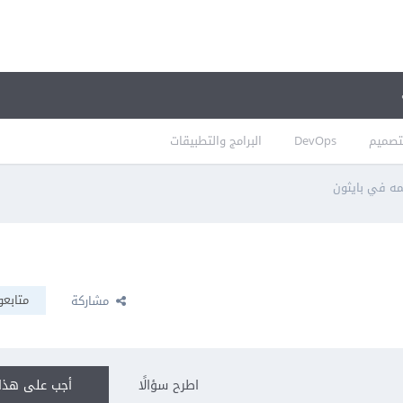
تصميم
DevOps
البرامج والتطبيقات
مه في بايثون
متابعو
مشاركة
اطرح سؤالًا
أجب على هذا 