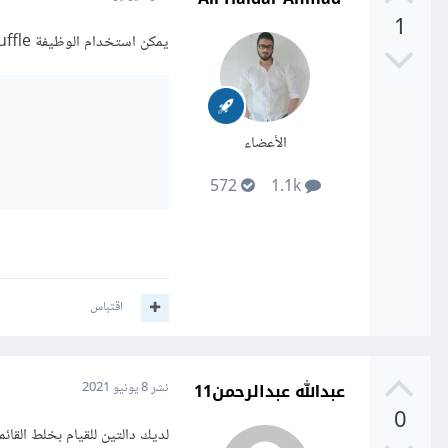
1
يمكن استخدام الوظيفة shuffle من المكتبة random كالأتي:
الأعضاء
572
1.1k
اقتباس
عبدالله عبدالرحمن11
نشر
8 يونيو 2021
0
لديك دالتين للقيام بخلط القائمة تقوم بإستدعائهما م