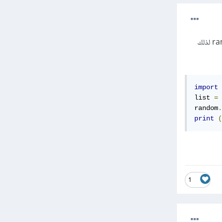
يمكننا استخدام الدالة shuffle لخلط وترتيب عناصر قائمة ما بعشوائية, ولكن هذه الدالة تابعة للمكتبة random لذلك
import
 
list 
=
random
.
print
(
1