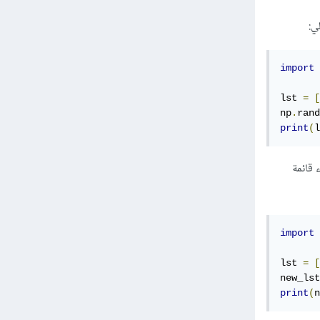
import
 
lst 
=
[
np
.
rand
print
(
l
 قائمة
import
 
lst 
=
[
new_lst
print
(
n