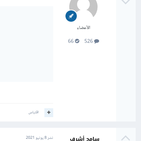
الأعضاء
66
526
اقتباس
سامح أشرف
نشر
8 يونيو 2021