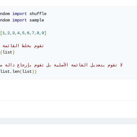
ndom 
import
ndom 
import
 sample

[
1
,
2
,
3
,
4
,
5
,
6
,
7
,
8
,
9
]
#تقوم بخلط القائمة ا
(
list
)
# لا تقوم بتعديل القائمة الأصلية بل تقوم بإرجاع دالة م
list
,
len
(
list
))