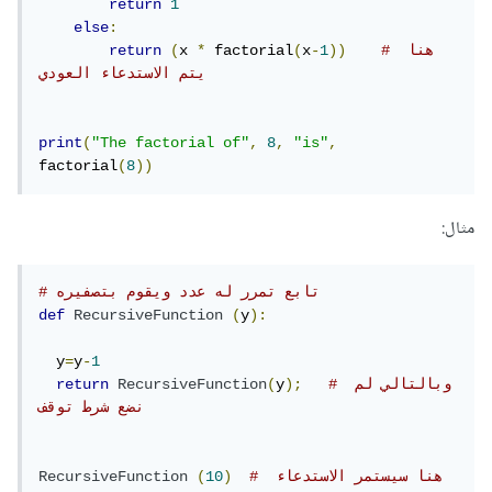
return
1
else
:
# هنا 
))
1
-
x
(
 factorial
*
x 
(
return
يتم الاستدعاء العودي
print
(
"The factorial of"
,
8
,
"is"
,
factorial
(
8
))
مثال:
# تابع تمرر له عدد ويقوم بتصفيره
def
RecursiveFunction
(
y
):
  y
=
y
-
1
# وبالتالي لم 
);
y
(
RecursiveFunction
return
نضع شرط توقف 
# هنا سيستمر الاستدعاء 
)
10
(
RecursiveFunction