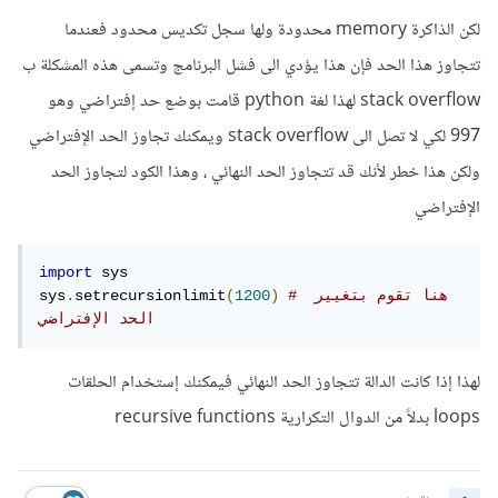
لكن الذاكرة memory محدودة ولها سجل تكديس محدود فعندما
تتجاوز هذا الحد فإن هذا يؤدي الى فشل البرنامج وتسمى هذه المشكلة ب
stack overflow لهذا لغة python قامت بوضع حد إفتراضي وهو
997 لكي لا تصل الى stack overflow ويمكنك تجاوز الحد الإفتراضي
ولكن هذا خطر لأنك قد تتجاوز الحد النهائي ، وهذا الكود لتجاوز الحد
الإفتراضي
import
 sys

# هنا تقوم بتغيير 
)
1200
(
setrecursionlimit
.
sys
الحد الإفتراضي 
لهذا إذا كانت الدالة تتجاوز الحد النهائي فيمكنك إستخدام الحلقات
loops بدلاً من الدوال التكرارية recursive functions