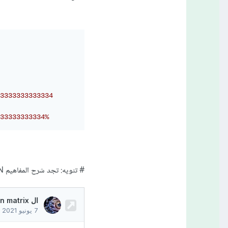
3333333333334
33333333334%
# تنويه: تجد شرح المفاهيم TP,TN,FP,FN في الرابط التالي بالتفصيل.