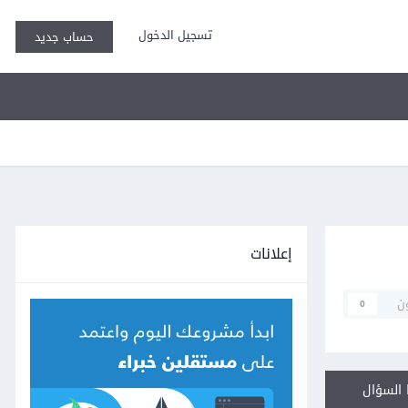
تسجيل الدخول
حساب جديد
إعلانات
ن
0
السؤال