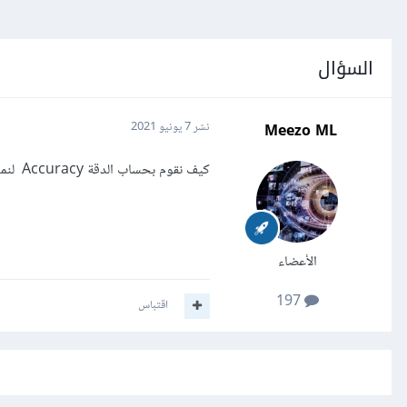
السؤال
Meezo ML
نشر
7 يونيو 2021
كيف نقوم بحساب الدقة Accuracy لنموذج باستخدام مكتبة scikit-learn؟
الأعضاء
197
اقتباس