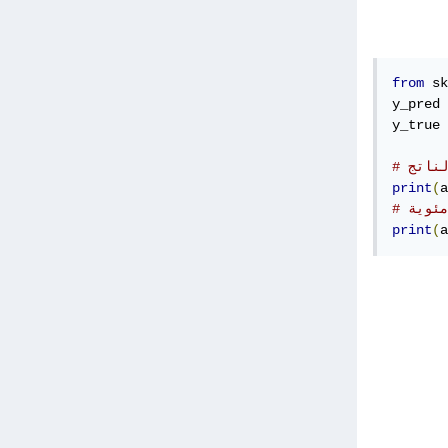
from
 sk
y_pred 
y_true 
لناتج
print
(
a
print
(
a