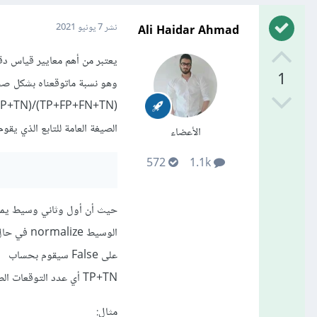
Ali Haidar Ahmad
نشر
7 يونيو 2021
يعتبر من أهم معايير قياس دقة نماذج ا
1
وهو نسبة ماتوقعناه بشكل صحي
(TP+TN)/(TP+FP+FN+TN)
الصيغة العامة للتابع الذي يقوم بحسا
الأعضاء
572
1.1k
حيث أن أول وثاني وسيط يمثلا
على False سيقوم بحساب
TP+TN أي عدد التوقعات الصحيحة للنموذج.
مثال: