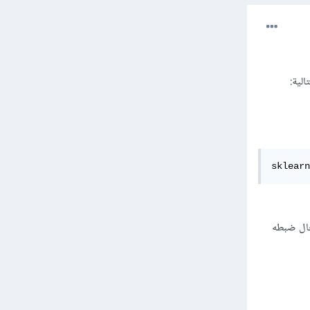
لية:
sklearn
، وفي حال ضبطه