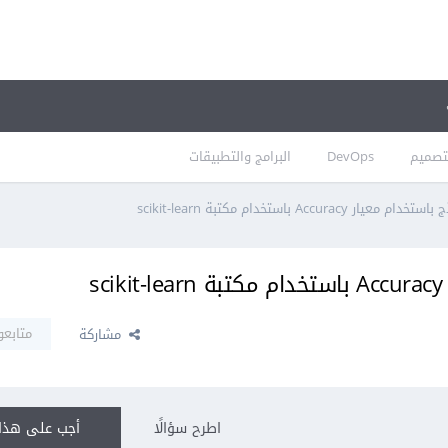
تصميم
DevOps
البرامج والتطبيقات
Accura باستخدام مكتبة scikit-learn
s
متابعو
مشاركة
اطرح سؤالًا
أجب على هذا 