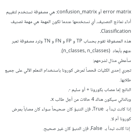
error matrix أو confusion_matrix: هي مصفوفة تستخدم لتقييم
أداء نماذج التصنيف، أي نستخدمها عندما تكون المهمة هي مهمة تصنيف
Classification.
هذه المصفوفة تقوم بحساب TP و FP و FN و TN وترد مصفوفة تعبر
عنهم بأبعاد (n_classes, n_classes).
سأعطي مثال لشرحهم:
تجري إحدى الكليات فحصاً لمرض كورونا باستخدام التعلم الآلي على جميع
طلابها.
الناتج إما مصاب بكورونا + أو سليم -.
وبالتالي سيكون هناك 4 حالات من أجل طالب x.
إذا كانت تبدأ بـ True، فإن التنبؤ كان صحيحاً سواء كان مصاباً بمرض
كورونا أم لا.
إذا كانت تبدأ بـ False، فإن التنبؤ كان غير صحيح.