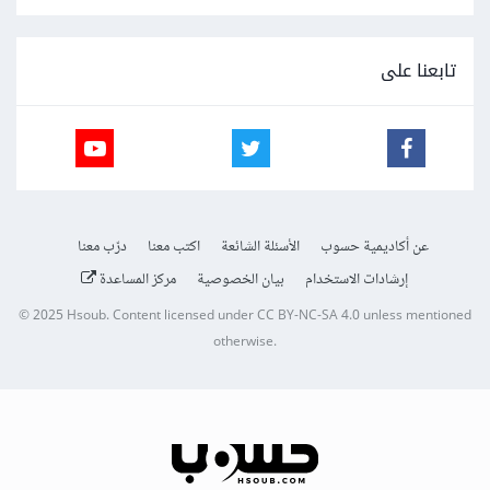
تابعنا على
عن أكاديمية حسوب
الأسئلة الشائعة
اكتب معنا
درّب معنا
إرشادات الاستخدام
بيان الخصوصية
مركز المساعدة
© 2025
Hsoub
.
Content licensed under
CC BY-NC-SA 4.0
unless mentioned
otherwise.