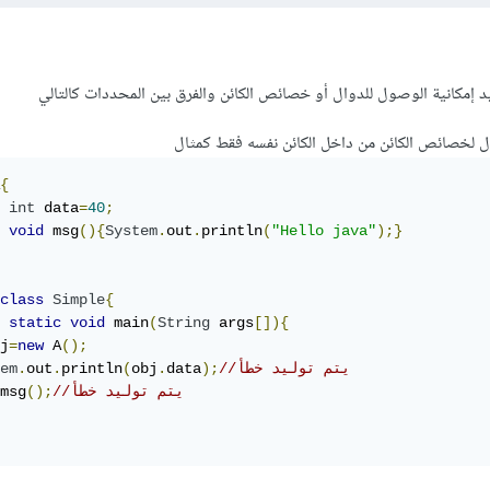
مكانية الوصول للدوال أو خصائص الكائن والفرق بين المحددات كالتالي
{
int
 data
=
40
;
void
 msg
(){
System
.
out
.
println
(
"Hello java"
);}
class
Simple
{
static
void
 main
(
String
 args
[]){
j
=
new
 A
();
//يتم توليد خطأ
);
data
.
obj
(
println
.
out
.
em
//يتم توليد خطأ 
();
msg