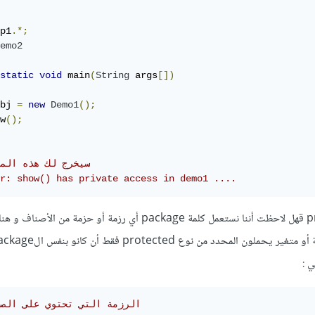
p1
.*;
emo2
static
void
 main
(
String
 args
[])
bj 
=
new
Demo1
();
w
();
// سيخرج لك هذه المشكلة 
r: show() has private access in demo1 ....
أما بالنسبة للمحدد protected قهل لاحظت أننا نستعمل كلمة package أي رزمة أو حزمة م
 :
// الرزمة التي تحتوي على الصنفين 