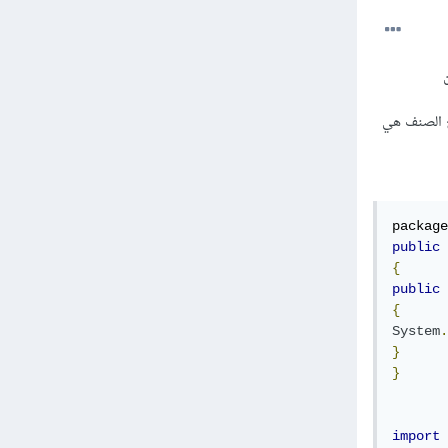
ن
رج الصنف هي
package
public
{
public
{
System
.
}
}
import
 