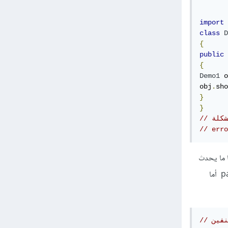
import
 
class
D
{
public
{
Demo1
 o
obj
.
sho
}
}
// erro
ن الأصناف و هنا ما يحدث
أنك تستطيع أن تستخد أي دالة أو متغير يحملون المحدد من نوع protected فقط أن كانو بنفس الpackage أما