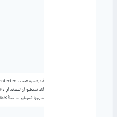
خارجها فسيطبع لك خطأ كالتالي