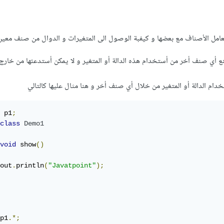
عامل الأصناف مع بعضها و كيفبة الوصول الى المتغيرات و الدوال من صنف معي
دد يمنع أي صنف أخر من أستخدام هذه الدالة أو المتغير و لا يمكن أستدعئها من خا
 p1
;
class
Demo1
void
 show
()
out
.
println
(
"Javatpoint"
);
p1
.*;