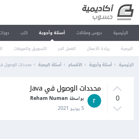
الرئيسية
دروس ومقالات
أسئلة وأجوبة
كتب
دورات
البرمجة
ريادة الأعمال
العمل الحر
التسويق والمبيعات
ال
الرئيسية
أسئلة وأجوبة
الأقسام
أسئلة البرمجة
محددات الوصول في va
محددات الوصول في Java
0
بواسطة Reham Numan
5 يونيو 2021