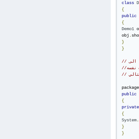
class
D
{
public
{
Demo1
 o
obj
.
sho
}
}
package
public
{
private
{
System
.
}
}