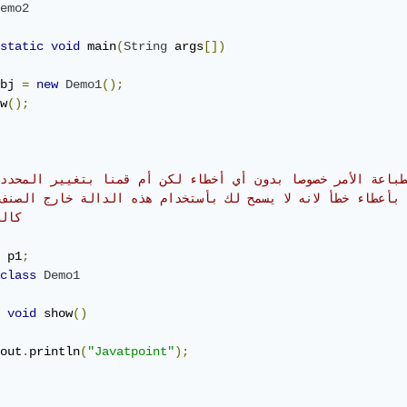
emo2
static
void
 main
(
String
 args
[])
bj 
=
new
Demo1
();
w
();
// كالتالي 
 p1
;
class
Demo1
void
 show
()
out
.
println
(
"Javatpoint"
);