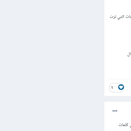
كن من خلال الكائنات التي ترث
ال
1
ي، خاص، و هي كلمات