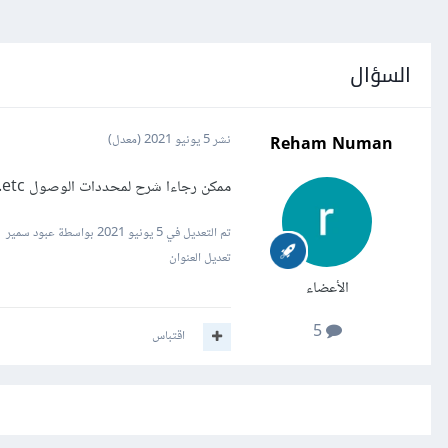
السؤال
Reham Numan
نشر
5 يونيو 2021
(معدل)
ممكن رجاءا شرح لمحددات الوصول private,public....etc لانني لم أقدر على تمييز الفروقات بينهم بشكل جيد
تم التعديل في
5 يونيو 2021
بواسطة عبود سمير
تعديل العنوان
الأعضاء
5
اقتباس