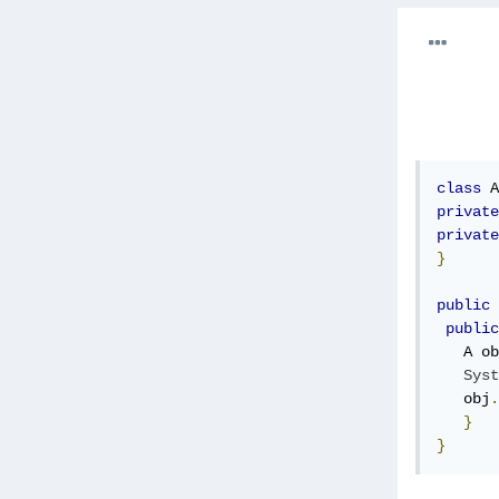
class
 A
private
private
}
public
public
   A ob
Syst
   obj
.
}
}