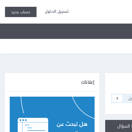
تسجيل الدخول
حساب جديد
إعلانات
ن
2
السؤال