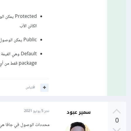
الكائن الأب
Public يمكن الوصول لخصائص الكائن سواء داخل ال package أو خارجها من أي مكان في البرنامج
Default وهي 
package فقط من أي مكان في البرنامج
اقتباس
سمير عبود
نشر
5 يونيو 2021
0