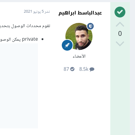
عبدالباسط ابراهيم
نشر
5 يونيو 2021
تقوم محددات الوصول بتحديد إ
0
private يمكن الوصول لخصائص الكائن من داخل الكائن نفسه فقط كمثال
الأعضاء
87
8.5k