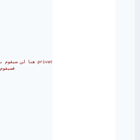
// هنا لن سيقوم بطباعة الأمر خصوصا بدون أي أخطاء لكن أم قمنا بتغيير المحدد الى private
//فسيقوم بأعطاء خطأ لانه لا يسمح لك بأستخدام هذه الدالة خارج الصنف نفسه 