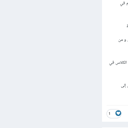
م في
لاس و من
داخل الكلاس في
 إلى
1