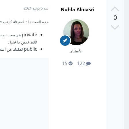
Nuhla Almasri
نشر
5 يونيو 2021
0
هذه المحددات لمعرفة كيفية ت
private هو مح
فقط تعمل داخليا .
public تمكنك من أستخدام الدالة أو المتغير من خلال أي صنف أخر و هنا مثال عليها كالتالي
الأعضاء
15
122